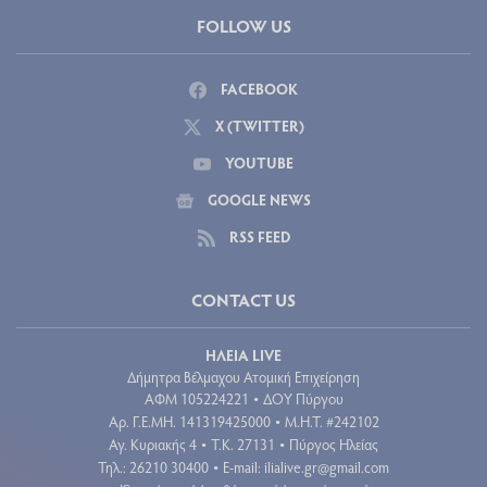
FOLLOW US
FACEBOOK
X (TWITTER)
YOUTUBE
GOOGLE NEWS
RSS FEED
CONTACT US
ΗΛΕΙΑ LIVE
Δήμητρα Βέλμαχου Ατομική Επιχείρηση
ΑΦΜ 105224221
ΔΟΥ Πύργου
•
Aρ. Γ.Ε.ΜΗ. 141319425000
Μ.Η.Τ. #242102
•
Αγ. Κυριακής 4
Τ.Κ. 27131
Πύργος Ηλείας
•
•
Τηλ.: 26210 30400
E-mail:
ilialive.gr@gmail.com
•