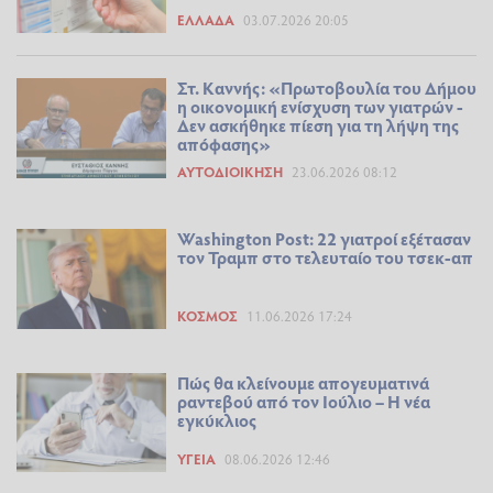
ΕΛΛΆΔΑ
03.07.2026 20:05
Στ. Καννής: «Πρωτοβουλία του Δήμου
η οικονομική ενίσχυση των γιατρών -
Δεν ασκήθηκε πίεση για τη λήψη της
απόφασης»
ΑΥΤΟΔΙΟΊΚΗΣΗ
23.06.2026 08:12
Washington Post: 22 γιατροί εξέτασαν
τον Τραμπ στο τελευταίο του τσεκ-απ
ΚΌΣΜΟΣ
11.06.2026 17:24
Πώς θα κλείνουμε απογευματινά
ραντεβού από τον Ιούλιο – Η νέα
εγκύκλιος
ΥΓΕΊΑ
08.06.2026 12:46