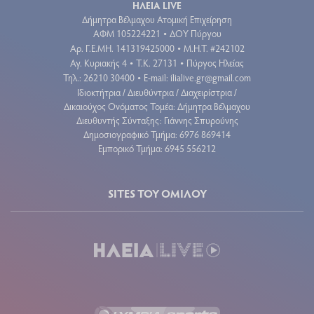
ΗΛΕΙΑ LIVE
Δήμητρα Βέλμαχου Ατομική Επιχείρηση
ΑΦΜ 105224221
ΔΟΥ Πύργου
•
Aρ. Γ.Ε.ΜΗ. 141319425000
Μ.Η.Τ. #242102
•
Αγ. Κυριακής 4
Τ.Κ. 27131
Πύργος Ηλείας
•
•
Τηλ.: 26210 30400
E-mail:
ilialive.gr@gmail.com
•
Ιδιοκτήτρια / Διευθύντρια / Διαχειρίστρια /
Δικαιούχος Ονόματος Τομέα: Δήμητρα Βέλμαχου
Διευθυντής Σύνταξης: Γιάννης Σπυρούνης
Δημοσιογραφικό Τμήμα: 6976 869414
Εμπορικό Τμήμα: 6945 556212
SITES ΤΟΥ ΟΜΙΛΟΥ