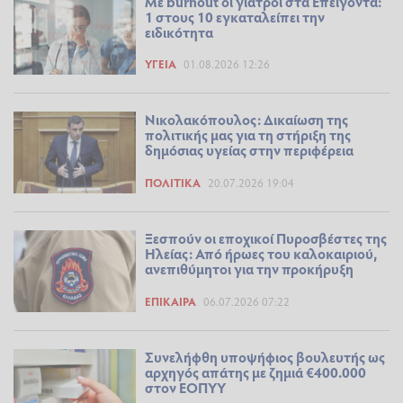
Με burnout οι γιατροί στα Επείγοντα:
1 στους 10 εγκαταλείπει την
ειδικότητα
ΥΓΕΊΑ
01.08.2026 12:26
Νικολακόπουλος: Δικαίωση της
πολιτικής μας για τη στήριξη της
δημόσιας υγείας στην περιφέρεια
ΠΟΛΙΤΙΚΆ
20.07.2026 19:04
Ξεσπούν οι εποχικοί Πυροσβέστες της
Ηλείας: Από ήρωες του καλοκαιριού,
ανεπιθύμητοι για την προκήρυξη
ΕΠΊΚΑΙΡΑ
06.07.2026 07:22
Συνελήφθη υποψήφιος βουλευτής ως
αρχηγός απάτης με ζημιά €400.000
στον ΕΟΠΥΥ