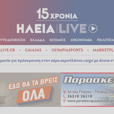
Α
ΠΟΛΙΤΙΚΑ
ΑΥΤΟΔΙΟΙΚΗΣΗ
ΕΛΛΑΔΑ
ΚΟΣΜΟΣ
ΟΙΚΟΝ
ΚΑΙΡΟΣ
ΑΥΤΟΔΙΟΙΚΗΣΗ
ΕΛΛΑΔΑ
ΚΟΣΜΟΣ
ΟΙΚΟΝΟΜΙΑ
ΠΟΛΙΤΙΣ
ALIVE.GR
GAIA365
OLYMPIASPORTS
MARKETPL
μανία για πρόσκρουση στον αέρα αεροπλάνου cargo με drone 