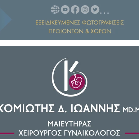
ό ποσό από πολίτη για εικονική
ης Υποδιεύθυνσης Δίωξης και
διαπράχθηκε μέσω αγγελίας σε
 απάτη σε βάρος δύο ημεδαπών