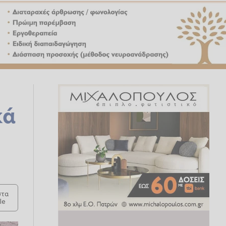
κά
τα
le