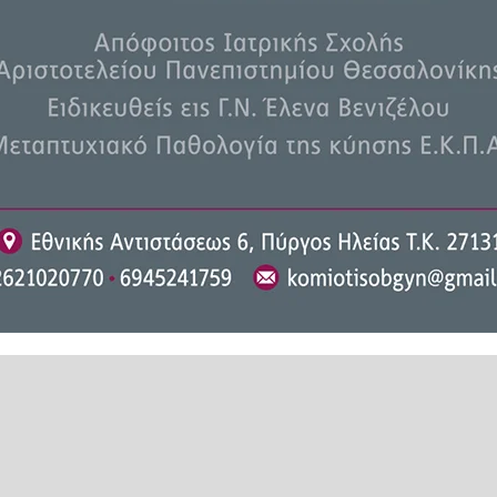
ως. Ειδικότερα, ένας ημεδαπός
ας που είχε αναρτηθεί σε μέσο
αι συναντήθηκε στο Βαρθολομιό
ε ως εκπρόσωπος του πωλητή. Ο
ν παθόντα και εισέπραξε το ποσό
ωστόσο, μετά την καταβολή των
επικοινωνία με τον παθόντα. Η
ορούμενων θα υποβληθεί στον