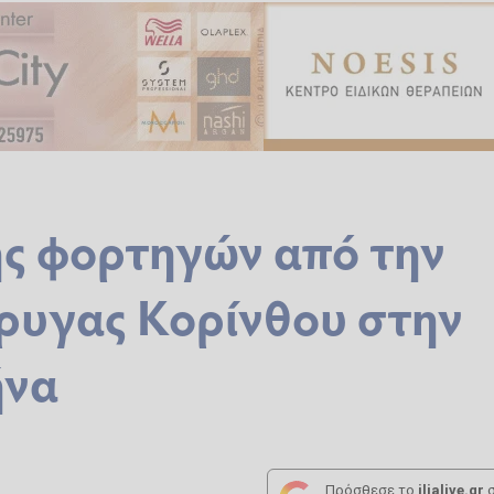
ς φορτηγών από την
ώρυγας Κορίνθου στην
ήνα
Πρόσθεσε το
ilialive.gr
σ