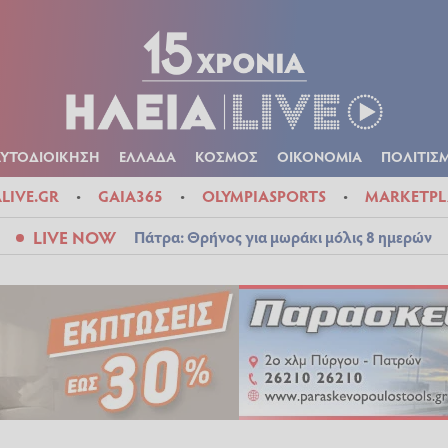
Α
ΠΟΛΙΤΙΚΑ
ΑΥΤΟΔΙΟΙΚΗΣΗ
ΕΛΛΑΔΑ
ΚΟΣΜΟΣ
ΟΙΚΟΝ
ΚΑΙΡΟΣ
ΑΥΤΟΔΙΟΙΚΗΣΗ
ΕΛΛΑΔΑ
ΚΟΣΜΟΣ
ΟΙΚΟΝΟΜΙΑ
ΠΟΛΙΤΙΣ
ALIVE.GR
GAIA365
OLYMPIASPORTS
MARKETPL
LIVE NOW
Πάτρα: Θρήνος για μωράκι μόλις 8 ημερών