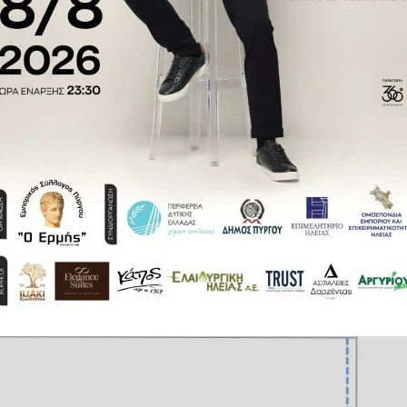
πηρετούνται μέσω της Παλαιάς
4) και Λουτρακίου (Χ.Θ. 75,6),