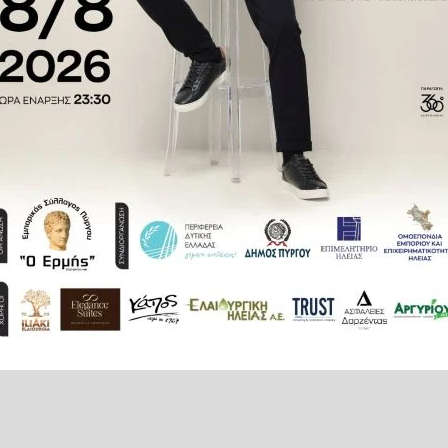
του διαγωνισμού. Πρόκειται για
συμβατικούς κάδους που δέχονται
άνονται, με τον μέχρι στιγμής
ικαστηρίων), ενώ ένα υπόγειο
ματοδοτείται από το Υπουργείο
ετά από μελέτη που κατέθεσε το
έτη προκειμένου να κατατεθεί από
στο πρόγραμμα του Υπουργείου
μήθεια και εγκατάσταση έξι
 αγορά ενός