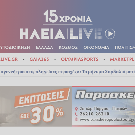
Α
ΠΟΛΙΤΙΚΑ
ΑΥΤΟΔΙΟΙΚΗΣΗ
ΕΛΛΑΔΑ
ΚΟΣΜΟΣ
ΟΙΚΟΝ
ΚΑΙΡΟΣ
ΑΥΤΟΔΙΟΙΚΗΣΗ
ΕΛΛΑΔΑ
ΚΟΣΜΟΣ
ΟΙΚΟΝΟΜΙΑ
ΠΟΛΙΤΙΣ
ALIVE.GR
GAIA365
OLYMPIASPORTS
MARKETPL
ογεννήτρια στις πληγείσες περιοχές»: Το μήνυμα Χαρδαλιά μετ