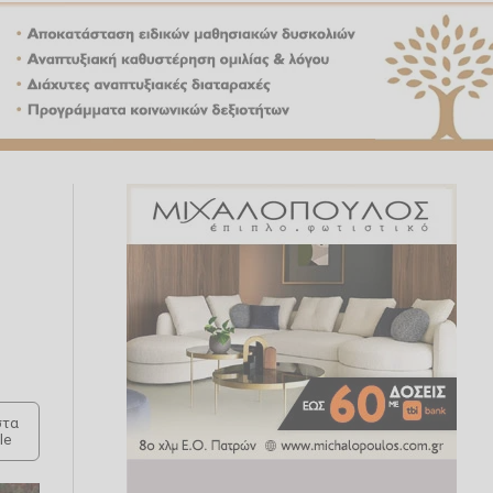
τα
le