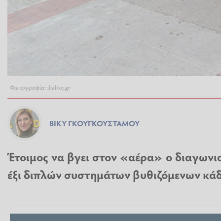
Φωτογραφία: ilialive.gr
ΒΊΚΥ ΓΚΟΥΓΚΟΥΣΤΆΜΟΥ
Έτοιμος να βγει στον «αέρα» ο διαγωνι
έξι διπλών συστημάτων βυθιζόμενων κά