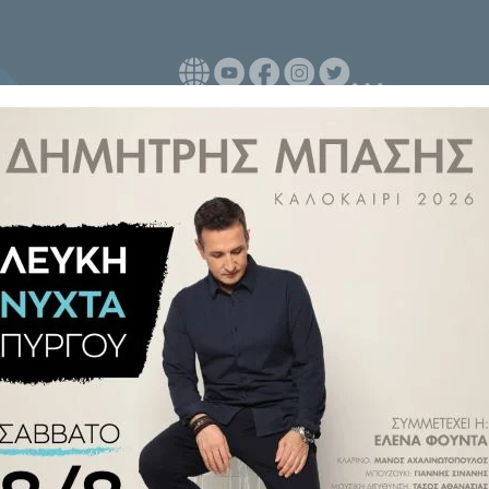
 εγκατάσταση έξι νέων, διπλών
καθώς και η προμήθεια ενός
ην αναβάθμιση της αισθητικής
 ανακύκλωσης.
 σημεία που θα τοποθετηθούν οι