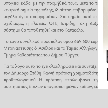
υπόγειοι κάδοι με την προμήθειά τους, μετά το τέλος 
κεντρικά σημεία της πόλης, ιδιαίτερα επιβαρυμένα με 
μεγάλο όγκο απορριμμάτων. Στα σημεία αυτά περιλαμβ
σχεδιασμό, η πλατείες ΟΤΕ, Ιατρίδη, Τάκη Δόξα (Δ
σύστημα θα τοποθετηθεί και στο Κατάκολο.
Το έργο συνολικού προϋπολογισμού 669.600 ευρώ χρη
Μετανάστευσης & Ασύλου και το Ταμείο Αλληλεγγύης, μ
Τμήμα Καθαριότητας του Δήμου Πύργου.
Για το λόγο αυτό, το έχει ολοκληρώσει και συντάξει μελ
τον Δήμαρχο Στάθη Καννή πρόταση χρηματοδότησης 
προϋπολογισμού Η πρόταση περιλαμβάνει την προ
συστημάτων, διπλών υπογειοποιημένων κάδων, και την