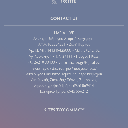
RSS FEED
CONTACT US
ΗΛΕΙΑ LIVE
Δήμητρα Βέλμαχου Ατομική Επιχείρηση
ΑΦΜ 105224221
ΔΟΥ Πύργου
•
Aρ. Γ.Ε.ΜΗ. 141319425000
Μ.Η.Τ. #242102
•
Αγ. Κυριακής 4
Τ.Κ. 27131
Πύργος Ηλείας
•
•
Τηλ.: 26210 30400
E-mail:
ilialive.gr@gmail.com
•
Ιδιοκτήτρια / Διευθύντρια / Διαχειρίστρια /
Δικαιούχος Ονόματος Τομέα: Δήμητρα Βέλμαχου
Διευθυντής Σύνταξης: Γιάννης Σπυρούνης
Δημοσιογραφικό Τμήμα: 6976 869414
Εμπορικό Τμήμα: 6945 556212
SITES ΤΟΥ ΟΜΙΛΟΥ