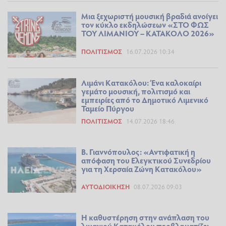
Μια ξεχωριστή μουσική βραδιά ανοίγει
τον κύκλο εκδηλώσεων «ΣΤΟ ΦΩΣ
ΤΟΥ ΛΙΜΑΝΙΟΥ – ΚΑΤΑΚΟΛΟ 2026»
ΠΟΛΙΤΙΣΜΌΣ
16.07.2026 10:34
Λιμάνι Κατακόλου: Ένα καλοκαίρι
γεμάτο μουσική, πολιτισμό και
εμπειρίες από το Δημοτικό Λιμενικό
Ταμείο Πύργου
ΠΟΛΙΤΙΣΜΌΣ
14.07.2026 18:46
Β. Γιαννόπουλος: «Αντιφατική η
απόφαση του Ελεγκτικού Συνεδρίου
για τη Χερσαία Ζώνη Κατακόλου»
ΑΥΤΟΔΙΟΊΚΗΣΗ
08.07.2026 09:03
Η καθυστέρηση στην ανάπλαση του
λιμανιού Κατακόλου προβληματίζει