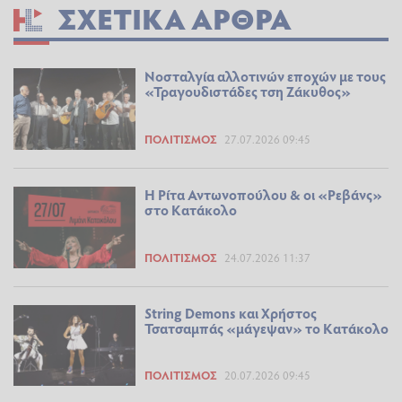
ΣΧΕΤΙΚΆ ΆΡΘΡΑ
Νοσταλγία αλλοτινών εποχών με τους
«Τραγουδιστάδες τση Ζάκυθος»
ΠΟΛΙΤΙΣΜΌΣ
27.07.2026 09:45
Η Ρίτα Αντωνοπούλου & οι «Ρεβάνς»
στο Κατάκολο
ΠΟΛΙΤΙΣΜΌΣ
24.07.2026 11:37
String Demons και Χρήστος
Τσατσαμπάς «μάγεψαν» το Κατάκολο
ΠΟΛΙΤΙΣΜΌΣ
20.07.2026 09:45