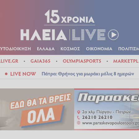
Α
ΠΟΛΙΤΙΚΑ
ΑΥΤΟΔΙΟΙΚΗΣΗ
ΕΛΛΑΔΑ
ΚΟΣΜΟΣ
ΟΙΚΟΝ
ΚΑΙΡΟΣ
ΑΥΤΟΔΙΟΙΚΗΣΗ
ΕΛΛΑΔΑ
ΚΟΣΜΟΣ
ΟΙΚΟΝΟΜΙΑ
ΠΟΛΙΤΙΣ
ALIVE.GR
GAIA365
OLYMPIASPORTS
MARKETPL
LIVE NOW
Πάτρα: Θρήνος για μωράκι μόλις 8 ημερών