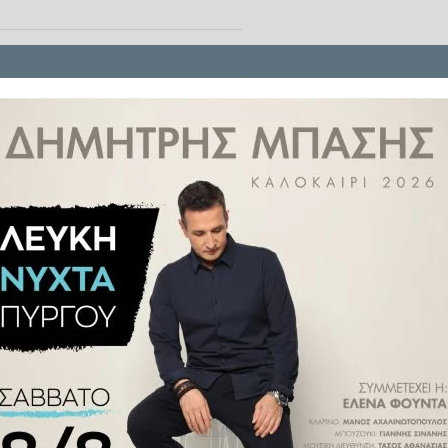
επαναλειτουργίας του Οδοντωτού
 και τον Δήμο Καλαβρύτων να
ες για την ασφάλεια της γραμμής
 των δρομολογίων.