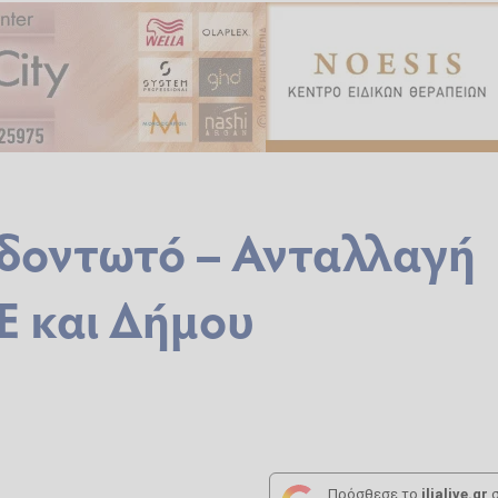
Οδοντωτό – Ανταλλαγή
Ε και Δήμου
Πρόσθεσε το
ilialive.gr
σ