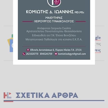
Ακολουθήστε το ilialive.gr στο
Google
News
και μάθετε πρώτοι όλες τις
Ειδήσεις
ΣΧΕΤΙΚΆ ΆΡΘΡΑ