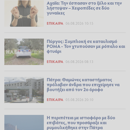
Αχαΐα: Την έσπασαν στο ξύλο και την
λήστεψαν – Χειροπέδες σε δύο
γυναίκες
ΕΠΊΚΑΙΡΑ
06.08.2026 10:15
Πύργος: Συμπλοκή σε καταυλισμό
ΡΟΜΑ - Τον χτυπούσαν με ρόπαλο και
φτυάρι
ΕΠΊΚΑΙΡΑ
06.08.2026 08:13
Πάτρα: Θαμώνες καταστήματος
πρόλαβαν άνδρα που επιχείρησε να
βουτήξει από τον 2ο όροφο
ΕΠΊΚΑΙΡΑ
05.08.2026 20:10
Η περιπέτεια με ιστιοφόρο με δύο
επιβάτες, που προσάραξε και
ρυμουλκήθηκε στην Πάτρα