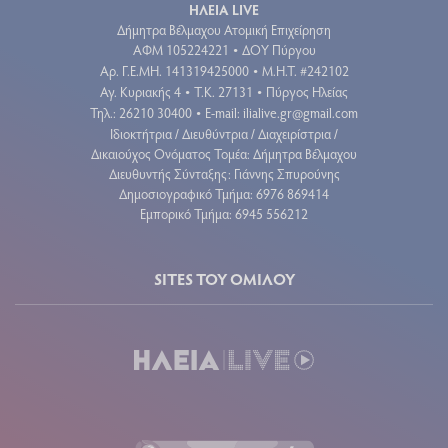
ΗΛΕΙΑ LIVE
Δήμητρα Βέλμαχου Ατομική Επιχείρηση
ΑΦΜ 105224221
ΔΟΥ Πύργου
•
Aρ. Γ.Ε.ΜΗ. 141319425000
Μ.Η.Τ. #242102
•
Αγ. Κυριακής 4
Τ.Κ. 27131
Πύργος Ηλείας
•
•
Τηλ.: 26210 30400
E-mail:
ilialive.gr@gmail.com
•
Ιδιοκτήτρια / Διευθύντρια / Διαχειρίστρια /
Δικαιούχος Ονόματος Τομέα: Δήμητρα Βέλμαχου
Διευθυντής Σύνταξης: Γιάννης Σπυρούνης
Δημοσιογραφικό Τμήμα: 6976 869414
Εμπορικό Τμήμα: 6945 556212
SITES ΤΟΥ ΟΜΙΛΟΥ