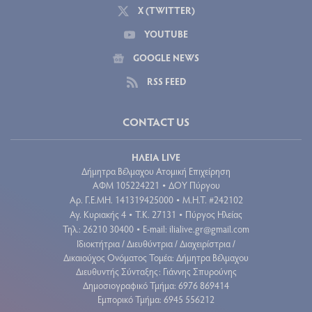
X (TWITTER)
YOUTUBE
GOOGLE NEWS
RSS FEED
CONTACT US
ΗΛΕΙΑ LIVE
Δήμητρα Βέλμαχου Ατομική Επιχείρηση
ΑΦΜ 105224221
ΔΟΥ Πύργου
•
Aρ. Γ.Ε.ΜΗ. 141319425000
Μ.Η.Τ. #242102
•
Αγ. Κυριακής 4
Τ.Κ. 27131
Πύργος Ηλείας
•
•
Τηλ.: 26210 30400
E-mail:
ilialive.gr@gmail.com
•
Ιδιοκτήτρια / Διευθύντρια / Διαχειρίστρια /
Δικαιούχος Ονόματος Τομέα: Δήμητρα Βέλμαχου
Διευθυντής Σύνταξης: Γιάννης Σπυρούνης
Δημοσιογραφικό Τμήμα: 6976 869414
Εμπορικό Τμήμα: 6945 556212