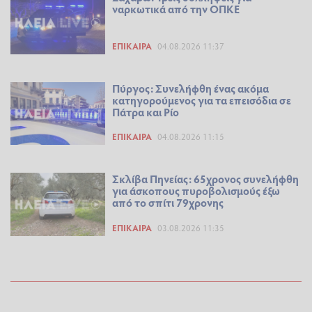
ναρκωτικά από την ΟΠΚΕ
ΕΠΊΚΑΙΡΑ
04.08.2026 11:37
Πύργος: Συνελήφθη ένας ακόμα
κατηγορούμενος για τα επεισόδια σε
Πάτρα και Ρίο
ΕΠΊΚΑΙΡΑ
04.08.2026 11:15
Σκλίβα Πηνείας: 65χρονος συνελήφθη
για άσκοπους πυροβολισμούς έξω
από το σπίτι 79χρονης
ΕΠΊΚΑΙΡΑ
03.08.2026 11:35