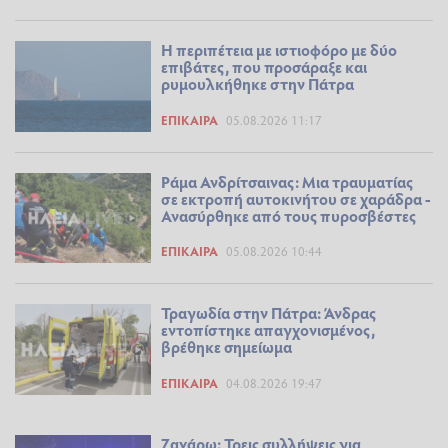
Η περιπέτεια με ιστιοφόρο με δύο
επιβάτες, που προσάραξε και
ρυμουλκήθηκε στην Πάτρα
ΕΠΊΚΑΙΡΑ
05.08.2026 11:17
Ράμα Ανδρίτσαινας: Μια τραυματίας
σε εκτροπή αυτοκινήτου σε χαράδρα -
Ανασύρθηκε από τους πυροσβέστες
ΕΠΊΚΑΙΡΑ
05.08.2026 10:44
Τραγωδία στην Πάτρα: Άνδρας
εντοπίστηκε απαγχονισμένος,
βρέθηκε σημείωμα
ΕΠΊΚΑΙΡΑ
04.08.2026 19:47
Ζαχάρω: Τρεις συλλήψεις για