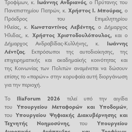
Τροφίμων, κ.
Ιωάννης Ανδριανός
, ο Πρύτανης του
Πανεπιστημίου Πατρών, κ.
Χρήστος Ι. Μπούρας
, ο
Πρόεδρος του Επιμελητηρίου
Ηλείας, κ.
Κωνσταντίνος Λεβέντης
, ο Δήμαρχος
Ήλιδας, κ.
Χρήστος Χριστοδουλόπουλος,
και ο
Δήμαρχος Ανδραβίδας-Κυλλήνης, κ.
Ιωάννης
Λέντζας
. Εκπρόσωποι της αυτοδιοίκησης, της
επιχειρηματικής και ακαδημαϊκής κοινότητας και
της Κοινωνίας των Πολιτών αναμένεται να δώσουν
επίσης το «παρών» στην κορυφαία αυτή διοργάνωση
για την περιοχή.
Το
Ilia
Forum
2026
τελεί υπό την αιγίδα
του
Υπουργείου Μεταφορών και Υποδομών
,
του
Υπουργείου Ψηφιακής Διακυβέρνησης και
Τεχνητής Νοημοσύνης
, του
Υπουργείου
Αγροτικής Ανάπτυξης και Τροφίμων
,