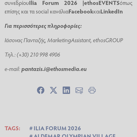
συνεδρίου
Ilia Forum 2026 |
ethosEVENTS
όπως
επίσης και τα
social
κανάλια
Facebook
και
LinkedIn
Για περισσότερες πληροφορίες:
Ιάσονας
Πανταζής,
Marketing
Assistant
,
ethosGROUP
Τηλ
.: (+30) 210 998 4906
e-mail:
pantazis.i@ethosmedia.eu
TAGS:
ILIA FORUM 2026
ALDEMAR OLYMPIAN VILLAGE