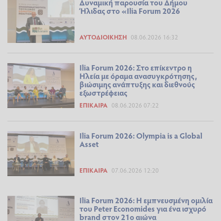
Δυναμική παρουσία του Δήμου
Ήλιδας στο «Ilia Forum 2026
ΑΥΤΟΔΙΟΊΚΗΣΗ
08.06.2026 16:32
Ilia Forum 2026: Στο επίκεντρο η
Ηλεία με όραμα ανασυγκρότησης,
βιώσιμης ανάπτυξης και διεθνούς
εξωστρέφειας
ΕΠΊΚΑΙΡΑ
08.06.2026 07:22
Ilia Forum 2026: Olympia is a Global
Asset
ΕΠΊΚΑΙΡΑ
07.06.2026 12:20
Ilia Forum 2026: Η εμπνευσμένη ομιλία
του Peter Economides για ένα ισχυρό
brand στον 21ο αιώνα