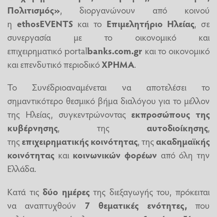
Πολιτισμός»
, διοργανώνουν από κοινού
η
ethosEVENTS
και το
Επιμελητήριο Ηλείας
, σε
συνεργασία με το οικονομικό και
επιχειρηματικό
portal
banks
.
com
.
gr
και το οικονομικό
και επενδυτικό περιοδικό
ΧΡΗΜΑ
.
Το Συνέδριο
αναμένεται να αποτελέσει το
σημαντικότερο θεσμικό βήμα διαλόγου για το μέλλον
της Ηλείας, συγκεντρώνοντας
εκπροσώπους της
κυβέρνησης
, της
αυτοδιοίκησης
,
της
επιχειρηματικής κοινότητας
, της
ακαδημαϊκής
κοινότητας
και
κοινωνικών φορέων
από όλη την
Ελλάδα.
Κατά τις
δύο ημέρες
της διεξαγωγής του, πρόκειται
να αναπτυχθούν
7
θεματικές ενότητες,
που