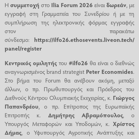
Η
συμμετοχή
στο
Ilia Forum 2026
είναι
δωρεάν
, με
εγγραφή στη Γραμματεία του Συνεδρίου ή με τη
συμπλήρωση της ηλεκτρονικής φόρμας εγγραφής
στον παρακάτω
σύνδεσμο:
https
://
ilfo
26.
ethosevents
.
liveon
.
tech
/
panel
/
register
Κεντρικός ομιλητής
του
#
ilfo
26
θα είναι ο διεθνώς
αναγνωρισμένος brand strategist
Peter Economides
.
Στο βήμα του
Forum
θα ανέβουν ακόμη, μεταξύ
άλλων, ο πρ. Πρωθυπουργός και Πρόεδρος του
Διεθνούς Κέντρου Ολυμπιακής Εκεχειρίας, κ.
Γιώργος
Παπανδρέου
, ο πρ. Επίτροπος της Ευρωπαϊκής
Επιτροπής κ.
Δημήτρης Αβραμόπουλος
, ο
Υπουργός Μεταφορών και Υποδομών, κ.
Χρίστος
Δήμας
, ο Υφυπουργός Αγροτικής Ανάπτυξης και