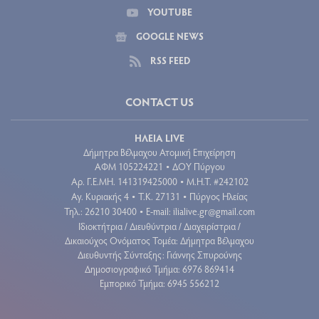
YOUTUBE
GOOGLE NEWS
RSS FEED
CONTACT US
ΗΛΕΙΑ LIVE
Δήμητρα Βέλμαχου Ατομική Επιχείρηση
ΑΦΜ 105224221
ΔΟΥ Πύργου
•
Aρ. Γ.Ε.ΜΗ. 141319425000
Μ.Η.Τ. #242102
•
Αγ. Κυριακής 4
Τ.Κ. 27131
Πύργος Ηλείας
•
•
Τηλ.: 26210 30400
E-mail:
ilialive.gr@gmail.com
•
Ιδιοκτήτρια / Διευθύντρια / Διαχειρίστρια /
Δικαιούχος Ονόματος Τομέα: Δήμητρα Βέλμαχου
Διευθυντής Σύνταξης: Γιάννης Σπυρούνης
Δημοσιογραφικό Τμήμα: 6976 869414
Εμπορικό Τμήμα: 6945 556212