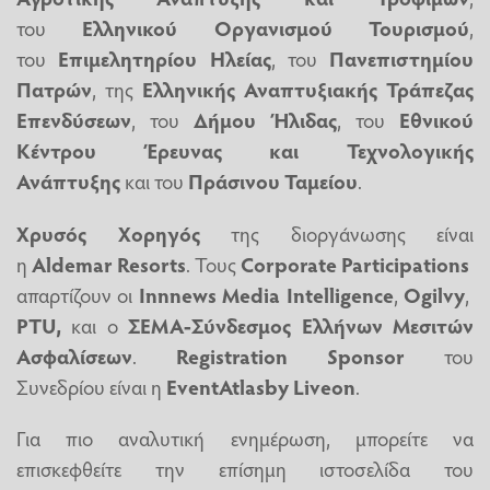
του
Ελληνικού Οργανισμού Τουρισμού
,
του
Επιμελητηρίου Ηλείας
, του
Πανεπιστημίου
Πατρών
, της
Ελληνικής Αναπτυξιακής Τράπεζας
Επενδύσεων
, του
Δήμου Ήλιδας
, του
Εθνικού
Κέντρου Έρευνας και Τεχνολογικής
Ανάπτυξης
και του
Πράσινου Ταμείου
.
Χρυσός Χορηγός
της διοργάνωσης είναι
η
Aldemar Resorts
. Τους
Corporate Participations
απαρτίζουν οι
I
nnnews
M
edia
I
ntelligence
,
Ogilvy
,
PTU,
και ο
ΣΕΜΑ-Σύνδεσμος Ελλήνων Μεσιτών
Ασφαλίσεων
.
Registration Sponsor
του
Συνεδρίου είναι η
EventAtlas
by Liveon
.
Για πιο αναλυτική ενημέρωση, μπορείτε να
επισκεφθείτε την επίσημη ιστοσελίδα του