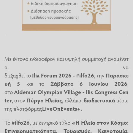
Με έντονο ενδιαφέρον και υψηλή συμμετοχή αναμένετ
αι να
διεξαχθεί το
Ilia Forum 2026 - #
ilfo
26
, την
Παρασκε
υή 5
και το
Σάββατο 6 Ιουνίου 2026
,
στο
Aldemar Olympian Village - Ilis Congress Cen
ter
, στον
Πύργο Ηλείας,
αλλά
και
διαδικτυακά
μέσω
της πλατφόρμας
LiveOn
Events
+.
Το
#
ilfo
26
, με κεντρικό τίτλο
«Η Ηλεία στον Κόσμο:
Επιχειρηματικότητα, Τουρισμός, Καινοτομία,