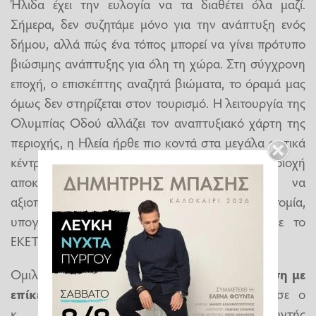
Ήλιδα έχει την ευλογία να τα διαθέτει όλα μαζί.
Σήμερα, δεν συζητάμε μόνο για την ανάπτυξη ενός
δήμου, αλλά πώς ένα τόπος μπορεί να γίνει πρότυπο
βιώσιμης ανάπτυξης για όλη τη χώρα. Στη σύγχρονη
εποχή, ο επισκέπτης αναζητά βιώματα, το όραμά μας
όμως δεν στηρίζεται στον τουρισμό. Η λειτουργία της
Ολυμπίας Οδού αλλάζει τον αναπτυξιακό χάρτη της
περιοχής, η Ηλεία ήρθε πιο κοντά στα μεγάλα αστικά
κέντρα, η πρόσβαση γίνεται πιο εύκολη και η περιοχή
αποκτά νέα δυναμική, που οφείλουμε να
αξιοποιήσουμε. Επενδύουμε επίσης στην καινοτομία,
υπογράψαμε μνημόνιο-στρατηγική επιλογή με το
ΕΚΕΤΑ», πρόσθεσε.
Ομιλία, με τίτλο
«Ηλεία 2030: Ανασυγκρότηση με
επίκεντρο την Αρχαία Ολυμπία»,
παρέθεσε ο
κ.
Διονύσης Νικολάου
, Γενικός Διευθυντής