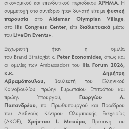
οικονομικού και επενδυτικού περιοδικού
ΧΡΗΜΑ
. Η
συμμετοχή στο συνέδριο ήταν δυνατή είτε με
φυσική
παρουσία
στο
Aldemar Olympian Village
,
στο
Ilis Congress Center
, είτε
διαδικτυακά
μέσω
του
LiveOn Events+
.
Ξεχωριστή ήταν η ομιλία
του Βrand Strategist κ.
Peter Economides
, όπως και
οι ομιλίες των
Ambassadors
του
Ilia Forum 2026,
κ.κ. Δημήτρη
Αβραμόπουλου,
Βουλευτή του Ελληνικού
Κοινοβουλίου, πρώην Ευρωπαίου Επιτρόπου και
πρώην Υπουργού,
Γεωργίου Α.
Παπανδρέου
, πρ. Πρωθυπουργού και Προέδρου
του Διεθνούς Κέντρου Ολυμπιακής Εκεχειρίας
(ΔΚΟΕ),
Χρήστου Ι. Μπούρα
, Πρύτανη του
Πανεπιστημίου Πατρών,
Κωνσταντίνου Λεβέντη
,