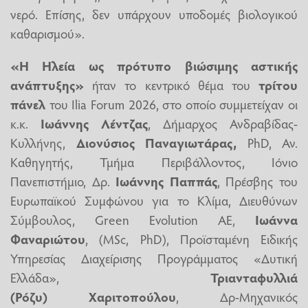
νερό. Επίσης, δεν υπάρχουν υποδομές βιολογικού
καθαρισμού».
«Η Ηλεία ως πρότυπο βιώσιμης αστικής
ανάπτυξης»
ήταν το κεντρικό θέμα του
τρίτου
πάνελ
του Ilia Forum 2026, στο οποίο συμμετείχαν οι
κ.κ.
Ιωάννης Λέντζας
, Δήμαρχος Ανδραβίδας-
Κυλλήνης,
Διονύσιος Παναγιωτάρας,
PhD, Αν.
Καθηγητής, Τμήμα Περιβάλλοντος, Ιόνιο
Πανεπιστήμιο, Δρ.
Ιωάννης Παππάς
, Πρέσβης του
Ευρωπαϊκού Συμφώνου για το Κλίμα, Διευθύνων
Σύμβουλος, Green Evolution AE,
Ιωάννα
Φαναριώτου
, (MSc, PhD), Προϊσταμένη Ειδικής
Υπηρεσίας Διαχείρισης Προγράμματος «Δυτική
Ελλάδα»,
Τριανταφυλλιά
(Ρόζυ) Χαριτοπούλου
, Δρ-Μηχανικός