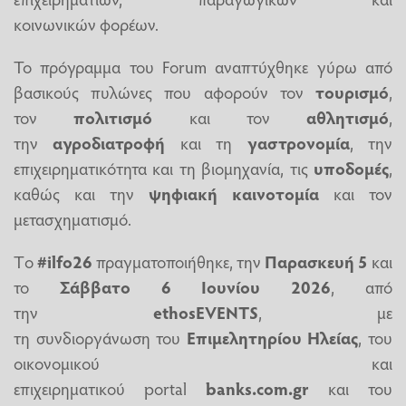
κοινωνικών φορέων.
Το πρόγραμμα του Forum αναπτύχθηκε γύρω από
βασικούς πυλώνες που αφορούν τον
τουρισμό
,
τον
πολιτισμό
και τον
αθλητισμό
,
την
αγροδιατροφή
και τη
γαστρονομία
, την
επιχειρηματικότητα και τη βιομηχανία, τις
υποδομές
,
καθώς και την
ψηφιακή καινοτομία
και τον
μετασχηματισμό.
T
ο
#ilfo26
πραγματοποιήθηκε, την
Παρασκευή 5
και
το
Σάββατο 6 Ιουνίου 2026
, από
την
ethosEVENTS
, με
τη συνδιοργάνωση του
Επιμελητηρίου Ηλείας
, του
οικονομικού και
επιχειρηματικού portal
banks.com.gr
και του