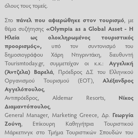
όλους τους τομείς.
Στο
πάνελ που αφιερώθηκε στον τουρισμό
, με
θέμα συζήτησης
«Olympia as a Global Asset - Η
Ηλεία ως ολοκληρωμένος τουριστικός
προορισμός»,
υπό τον συντονισμό του
δημοσιογράφου Χάρη Ντιγριντάκη, διευθυντή
Tourismtoday.gr, συμμετείχαν οι κ.κ.:
Αγγελική
(Άντζελα) Βαρελά
, Πρόεδρος ΔΣ του Ελληνικού
Οργανισμού Τουρισμού (ΕΟΤ),
Αλέξανδρος
Αγγελόπουλος
,
Αντιπρόεδρος, Aldemar Resorts,
Νίκος
Διαμαντόπουλος
,
General Manager, Marketing Greece, Δρ.
Γεωργία
Ζούνη
, Επίκουρη Καθηγήτρια Τουριστικού
Μάρκετινγκ στο Τμήμα Τουριστικών Σπουδών του