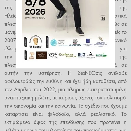
της διαΝΕΟσις, επισημαίνοντας: «H περιοχή της
Ηλείας, παρά τα ισχυρά ανταγωνιστικά
πλεονεκτήματα που διαθέτει, παραμένει δυστυχώς σε
μόνιμη υστέρηση. Οι δύο καταστροφικές πυρκαγιές το
2007 και το 2021, σε συνδυασμό με το διαχρονικό
έλλειμμα αναπτυξιακών πρωτοβουλιών για
την αξιοποίηση των ανταγωνιστικών της
πλεονεκτημάτων, έχουν συμβάλει ουσιαστικά σε
αυτήν την υστέρηση. Η διαΝΕΟσις ανέλαβε
αφιλοκερδώς την ευθύνη και έχει ήδη καταθέσει, από
τον Απρίλιο του 2022, μια πλήρως εμπεριστατωμένη
αναπτυξιακή μελέτη, με κύριους άξονες τον πολιτισμό,
την οικονομία και την κοινωνία. Το σχέδιο που έχουμε
καταρτίσει είναι φιλόδοξο, αλλά ρεαλιστικό. Το
εκτιμώμενο ύψος της επένδυσης που προτείνει η
μελέτη μας για την υλοποίηση του προγράμματος, για