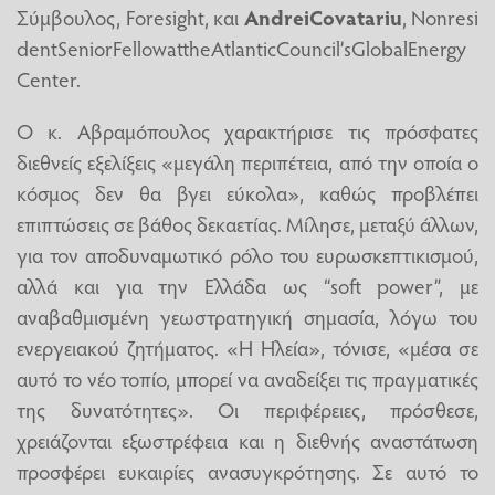
Σύμβουλος, Foresight, και
Andrei
Covatariu
,
Nonresi
dent
Senior
Fellow
at
the
Atlantic
Council
’
s
Global
Energy
Center
.
Ο κ. Αβραμόπουλος χαρακτήρισε τις πρόσφατες
διεθνείς εξελίξεις «μεγάλη περιπέτεια, από την οποία ο
κόσμος δεν θα βγει εύκολα», καθώς προβλέπει
επιπτώσεις σε βάθος δεκαετίας. Μίλησε, μεταξύ άλλων,
για τον αποδυναμωτικό ρόλο του ευρωσκεπτικισμού,
αλλά και για την Ελλάδα ως “soft power”, με
αναβαθμισμένη γεωστρατηγική σημασία, λόγω του
ενεργειακού ζητήματος. «Η Ηλεία», τόνισε, «μέσα σε
αυτό το νέο τοπίο, μπορεί να αναδείξει τις πραγματικές
της δυνατότητες». Οι περιφέρειες, πρόσθεσε,
χρειάζονται εξωστρέφεια και η διεθνής αναστάτωση
προσφέρει ευκαιρίες ανασυγκρότησης. Σε αυτό το