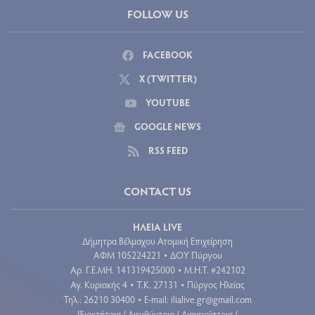
FOLLOW US
FACEBOOK
X (TWITTER)
YOUTUBE
GOOGLE NEWS
RSS FEED
CONTACT US
ΗΛΕΙΑ LIVE
Δήμητρα Βέλμαχου Ατομική Επιχείρηση
ΑΦΜ 105224221
ΔΟΥ Πύργου
•
Aρ. Γ.Ε.ΜΗ. 141319425000
Μ.Η.Τ. #242102
•
Αγ. Κυριακής 4
Τ.Κ. 27131
Πύργος Ηλείας
•
•
Τηλ.: 26210 30400
E-mail:
ilialive.gr@gmail.com
•
Ιδιοκτήτρια / Διευθύντρια / Διαχειρίστρια /