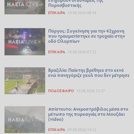
Πυροσβεστικής
ΕΠΊΚΑΙΡΑ
10.08.2026 08:34
Πύργος: Συγκίνηση για την 42χρονη
που τραυματίστηκε σε τροχαίο στην
οδό Ολυμπίων
ΕΠΊΚΑΙΡΑ
10.08.2026 07:22
Βραζιλία: Παίκτης βρέθηκε στο κενό
ενώ πανηγύριζε γκολ που δεν μέτρησε
ΠΟΔΌΣΦΑΙΡΟ
10.08.2026 12:27
Απίστευτο: Ανεμοστρόβιλος μέσα στο
μέτωπο της πυρκαγιάς στο Μουζάκι
(video)
ΕΠΊΚΑΙΡΑ
09.08.2026 19:12