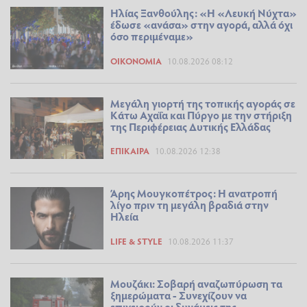
Ηλίας Ξανθούλης: «Η «Λευκή Νύχτα»
έδωσε «ανάσα» στην αγορά, αλλά όχι
όσο περιμέναμε»
ΟΙΚΟΝΟΜΊΑ
10.08.2026 08:12
Μεγάλη γιορτή της τοπικής αγοράς σε
Κάτω Αχαΐα και Πύργο με την στήριξη
της Περιφέρειας Δυτικής Ελλάδας
ΕΠΊΚΑΙΡΑ
10.08.2026 12:38
Άρης Μουγκοπέτρος: Η ανατροπή
λίγο πριν τη μεγάλη βραδιά στην
Ηλεία
LIFE & STYLE
10.08.2026 11:37
Μουζάκι: Σοβαρή αναζωπύρωση τα
ξημερώματα - Συνεχίζουν να
επιχειρούν οι δυνάμεις της