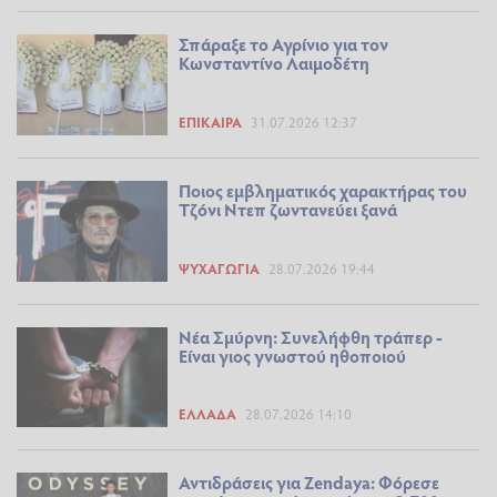
Σπάραξε το Αγρίνιο για τον
Κωνσταντίνο Λαιμοδέτη
ΕΠΊΚΑΙΡΑ
31.07.2026 12:37
Ποιος εμβληματικός χαρακτήρας του
Τζόνι Ντεπ ζωντανεύει ξανά
ΨΥΧΑΓΩΓΊΑ
28.07.2026 19:44
Νέα Σμύρνη: Συνελήφθη τράπερ -
Είναι γιος γνωστού ηθοποιού
ΕΛΛΆΔΑ
28.07.2026 14:10
Αντιδράσεις για Zendaya: Φόρεσε