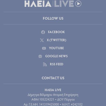
FOLLOW US
FACEBOOK
X (TWITTER)
YOUTUBE
GOOGLE NEWS
RSS FEED
CONTACT US
ΗΛΕΙΑ LIVE
Δήμητρα Βέλμαχου Ατομική Επιχείρηση
ΑΦΜ 105224221
ΔΟΥ Πύργου
•
Aρ. Γ.Ε.ΜΗ. 141319425000
Μ.Η.Τ. #242102
•