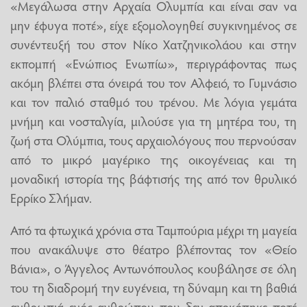
«Μεγάλωσα στην Αρχαία Ολυμπία και είναι σαν να
μην έφυγα ποτέ», είχε εξομολογηθεί συγκινημένος σε
συνέντευξή του στον Νίκο Χατζηνικολάου και στην
εκπομπή «Ενώπιος Ενωπίω», περιγράφοντας πως
ακόμη βλέπει στα όνειρά του τον Αλφειό, το Γυμνάσιο
και τον παλιό σταθμό του τρένου. Με λόγια γεμάτα
μνήμη και νοσταλγία, μιλούσε για τη μητέρα του, τη
ζωή στα Ολύμπια, τους αρχαιολόγους που περνούσαν
από το μικρό μαγέρικο της οικογένειας και τη
μοναδική ιστορία της βάφτισής της από τον θρυλικό
Ερρίκο Σλήμαν.
Από τα φτωχικά χρόνια στα Ταμπούρια μέχρι τη μαγεία
που ανακάλυψε στο θέατρο βλέποντας τον «Θείο
Βάνια», ο Άγγελος Αντωνόπουλος κουβάλησε σε όλη
του τη διαδρομή την ευγένεια, τη δύναμη και τη βαθιά
ανθρωπιά ενός ανθρώπου που δεν αποκόπηκε ποτέ