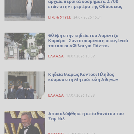
αρχαία περσικά κοσμήματα 2.700
ετών στην πρεμιέρα της Οδύσσειας
LIFE & STYLE
24.07.2026 15:31
Θλίψη στην κηδεία του Λορέντζο
Καριέρε - Συντετριμμένοι η οικογένειά
του και οι «Φίλοι για Πάντα»
ΕΛΛΆΔΑ
18.07.2026 13:39
Κηδεία Μάρως Κοντού: Πλήθος
κόσμου στη Μητρόπολη Αθηνών
ΕΛΛΆΔΑ
17.07.2026 12:38
Αποκαλύφθηκε η αιτία θανάτου του
Σαμ Νιλ