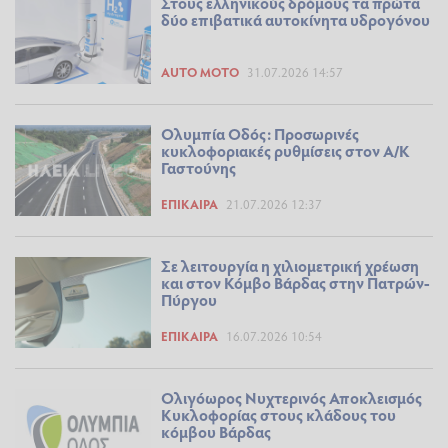
Στους ελληνικούς δρόμους τα πρώτα
δύο επιβατικά αυτοκίνητα υδρογόνου
AUTO MOTO
31.07.2026 14:57
Ολυμπία Οδός: Προσωρινές
κυκλοφοριακές ρυθμίσεις στον Α/Κ
Γαστούνης
ΕΠΊΚΑΙΡΑ
21.07.2026 12:37
Σε λειτουργία η χιλιομετρική χρέωση
και στον Κόμβο Βάρδας στην Πατρών-
Πύργου
ΕΠΊΚΑΙΡΑ
16.07.2026 10:54
Ολιγόωρος Νυχτερινός Αποκλεισμός
Κυκλοφορίας στους κλάδους του
κόμβου Βάρδας