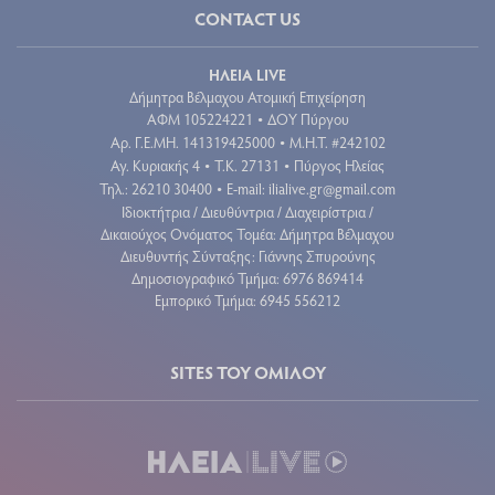
CONTACT US
ΗΛΕΙΑ LIVE
Δήμητρα Βέλμαχου Ατομική Επιχείρηση
ΑΦΜ 105224221
ΔΟΥ Πύργου
•
Aρ. Γ.Ε.ΜΗ. 141319425000
Μ.Η.Τ. #242102
•
Αγ. Κυριακής 4
Τ.Κ. 27131
Πύργος Ηλείας
•
•
Τηλ.: 26210 30400
E-mail:
ilialive.gr@gmail.com
•
Ιδιοκτήτρια / Διευθύντρια / Διαχειρίστρια /
Δικαιούχος Ονόματος Τομέα: Δήμητρα Βέλμαχου
Διευθυντής Σύνταξης: Γιάννης Σπυρούνης
Δημοσιογραφικό Τμήμα: 6976 869414
Εμπορικό Τμήμα: 6945 556212
SITES ΤΟΥ ΟΜΙΛΟΥ