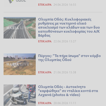
ΕΠΊΚΑΙΡΑ
24.06.2026 16:55
Ολυμπία Οδός: Κυκλοφοριακές
ρυθμίσεις με νυκτερινό ολικό
αποκλεισμό των κλάδων και των δυο
κατευθύνσεων κυκλοφορίας του Α/Κ
Βάρδας
ΕΠΊΚΑΙΡΑ
22.06.2026 13:27
Πύργος: "Τα πήρε ίσωμα" στον κόμβο
της Ολυμπίας Οδού
ΕΠΊΚΑΙΡΑ
21.06.2026 15:38
Ολυμπία Οδός - Αυτοκίνητο
"καρφώθηκε" σε νταλίκα κοντά στα
Λεχαινά (photos & video)
ΕΠΊΚΑΙΡΑ
20.06.2026 11:11