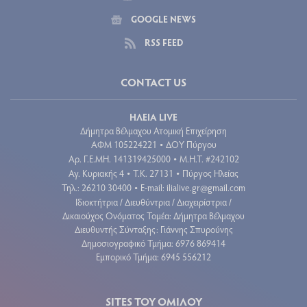
GOOGLE NEWS
RSS FEED
CONTACT US
ΗΛΕΙΑ LIVE
Δήμητρα Βέλμαχου Ατομική Επιχείρηση
ΑΦΜ 105224221
ΔΟΥ Πύργου
•
Aρ. Γ.Ε.ΜΗ. 141319425000
Μ.Η.Τ. #242102
•
Αγ. Κυριακής 4
Τ.Κ. 27131
Πύργος Ηλείας
•
•
Τηλ.: 26210 30400
E-mail:
ilialive.gr@gmail.com
•
Ιδιοκτήτρια / Διευθύντρια / Διαχειρίστρια /
Δικαιούχος Ονόματος Τομέα: Δήμητρα Βέλμαχου
Διευθυντής Σύνταξης: Γιάννης Σπυρούνης
Δημοσιογραφικό Τμήμα: 6976 869414
Εμπορικό Τμήμα: 6945 556212
SITES ΤΟΥ ΟΜΙΛΟΥ