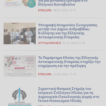
για μια μοναδική εμπειρία στο
Ελληνικό Κοινοβούλιο
ΕΠΊΚΑΙΡΑ
08.07.2026 12:37
Υπογραφή Μνημονίου Συνεργασίας
μεταξύ του Δήμου Ανδραβίδας-
Κυλλήνης και της Ελληνικής
Αντικαρκινικής Εταιρείας
ΑΥΤΟΔΙΟΊΚΗΣΗ
01.07.2026 21:20
Το Παράρτημα Ηλείας της Ελληνικής
Αντικαρκινικής Εταιρείας στηρίζει την
ενημέρωση και την πρόληψη
ΕΠΊΚΑΙΡΑ
25.06.2026 17:16
Σημαντική Θεσμική Στήριξη του
Ιατρικού Συλλόγου Ηλείας για τη
Δημιουργία Ογκολογικής Δομής στο
Γενικό Νοσοκομείο Ηλείας