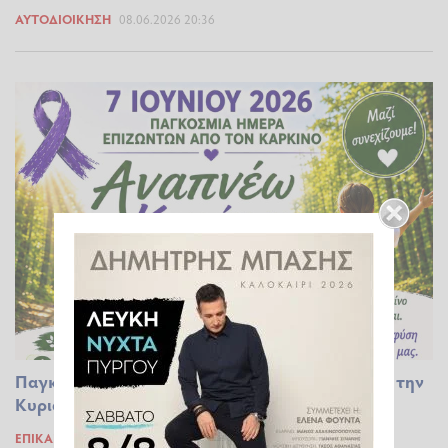
ΑΥΤΟΔΙΟΊΚΗΣΗ
08.06.2026 20:36
Παγκόσμια Ημέρα Επιζώντων από τον Καρκίνο, την
Κυριακή 7 Ιουνίου στο Δάσος της Φολόης
ΕΠΊΚΑΙΡΑ
06.06.2026 11:56