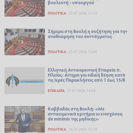
βουλευτή - υπουργού
ΠΟΛΙΤΙΚΆ
23.07.2026 15:32
Σήμερα στη Βουλή η συζήτηση για την
αναθεώρηση του συντάγματος
ΠΟΛΙΤΙΚΆ
23.07.2026 12:09
Ελληνική Αντικαρκινική Εταιρεία π.
Ηλείας: Αίτημα για ειδική δέηση κατά
τις Ιερές Παρακλήσεις από 1 έως 15/8
ΕΠΊΚΑΙΡΑ
21.07.2026 14:50
Καββαδάς στη Βουλή: «Με
αντικειμενικά κριτήρια οι ενισχύσεις
de minimis της μηδικής»
ΠΟΛΙΤΙΚΆ
16.07.2026 15:19