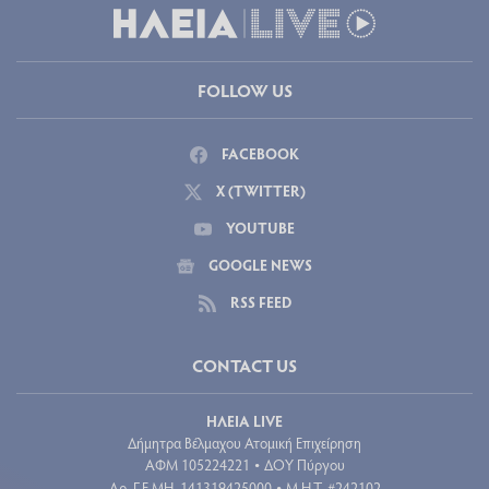
FOLLOW US
FACEBOOK
X (TWITTER)
YOUTUBE
GOOGLE NEWS
RSS FEED
CONTACT US
ΗΛΕΙΑ LIVE
Δήμητρα Βέλμαχου Ατομική Επιχείρηση
ΑΦΜ 105224221
ΔΟΥ Πύργου
•
Aρ. Γ.Ε.ΜΗ. 141319425000
Μ.Η.Τ. #242102
•