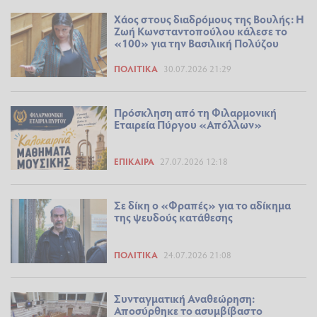
Χάος στους διαδρόμους της Βουλής: Η
Ζωή Κωνσταντοπούλου κάλεσε το
«100» για την Βασιλική Πολύζου
ΠΟΛΙΤΙΚΆ
30.07.2026 21:29
Πρόσκληση από τη Φιλαρμονική
Εταιρεία Πύργου «Απόλλων»
ΕΠΊΚΑΙΡΑ
27.07.2026 12:18
Σε δίκη ο «Φραπές» για το αδίκημα
της ψευδούς κατάθεσης
ΠΟΛΙΤΙΚΆ
24.07.2026 21:08
Συνταγματική Αναθεώρηση:
Αποσύρθηκε το ασυμβίβαστο