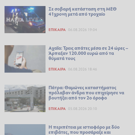
Σε σοβαρή κατάσταση στη ΜΕΘ
41χρονη μετά από τροχαίο
ΕΠΊΚΑΙΡΑ
06.08.2026 19:04
Αχαΐα: Τρεις απάτες μέσα σε 24 ώρες –
Άρπαξαν 120.000 ευρώ από τα
θύματά τους
ΕΠΊΚΑΙΡΑ
06.08.2026 18:46
Πάτρα: Θαμώνες καταστήματος
πρόλαβαν άνδρα που επιχείρησε να
βουτήξει από τον 2ο όροφο
ΕΠΊΚΑΙΡΑ
05.08.2026 20:10
Η περιπέτεια με ιστιοφόρο με δύο
επιβάτες, που προσάραξε και