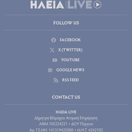
FOLLOW US
FACEBOOK
X (TWITTER)
YOUTUBE
GOOGLE NEWS
RSS FEED
CONTACT US
ΗΛΕΙΑ LIVE
Δήμητρα Βέλμαχου Ατομική Επιχείρηση
ΑΦΜ 105224221
ΔΟΥ Πύργου
•
Aρ. Γ.Ε.ΜΗ. 141319425000
Μ.Η.Τ. #242102
•