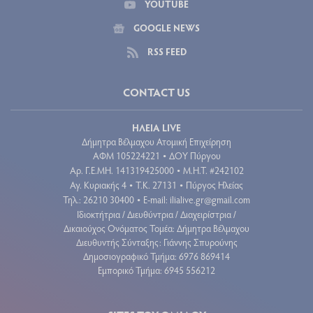
YOUTUBE
GOOGLE NEWS
RSS FEED
CONTACT US
ΗΛΕΙΑ LIVE
Δήμητρα Βέλμαχου Ατομική Επιχείρηση
ΑΦΜ 105224221
ΔΟΥ Πύργου
•
Aρ. Γ.Ε.ΜΗ. 141319425000
Μ.Η.Τ. #242102
•
Αγ. Κυριακής 4
Τ.Κ. 27131
Πύργος Ηλείας
•
•
Τηλ.: 26210 30400
E-mail:
ilialive.gr@gmail.com
•
Ιδιοκτήτρια / Διευθύντρια / Διαχειρίστρια /
Δικαιούχος Ονόματος Τομέα: Δήμητρα Βέλμαχου
Διευθυντής Σύνταξης: Γιάννης Σπυρούνης
Δημοσιογραφικό Τμήμα: 6976 869414
Εμπορικό Τμήμα: 6945 556212