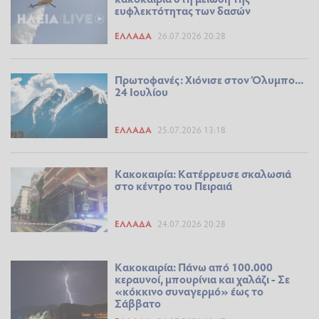
ευφλεκτότητας των δασών
ΕΛΛΆΔΑ
26.07.2026 20:28
Πρωτοφανές: Χιόνισε στον Όλυμπο...
24 Ιουλίου
ΕΛΛΆΔΑ
25.07.2026 13:18
Κακοκαιρία: Κατέρρευσε σκαλωσιά
στο κέντρο του Πειραιά
ΕΛΛΆΔΑ
24.07.2026 20:28
Κακοκαιρία: Πάνω από 100.000
κεραυνοί, μπουρίνια και χαλάζι - Σε
«κόκκινο συναγερμό» έως το
Σάββατο