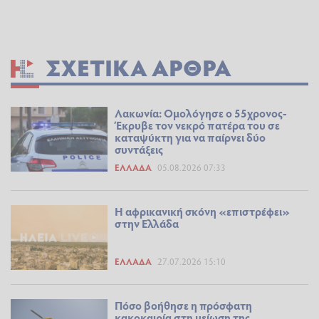
ΣΧΕΤΙΚΆ ΆΡΘΡΑ
Λακωνία: Ομολόγησε ο 55χρονος-
Έκρυβε τον νεκρό πατέρα του σε
καταψύκτη για να παίρνει δύο
συντάξεις
ΕΛΛΆΔΑ
05.08.2026 07:33
Η αφρικανική σκόνη «επιστρέφει»
στην Ελλάδα
ΕΛΛΆΔΑ
27.07.2026 15:10
Πόσο βοήθησε η πρόσφατη
κακοκαιρία στη μείωση της