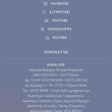
FACEBOOK
X (TWITTER)
YOUTUBE
GOOGLE NEWS
RSS FEED
CONTACT US
ΗΛΕΙΑ LIVE
Δήμητρα Βέλμαχου Ατομική Επιχείρηση
ΑΦΜ 105224221
ΔΟΥ Πύργου
•
Aρ. Γ.Ε.ΜΗ. 141319425000
Μ.Η.Τ. #242102
•
Αγ. Κυριακής 4
Τ.Κ. 27131
Πύργος Ηλείας
•
•
Τηλ.: 26210 30400
E-mail:
ilialive.gr@gmail.com
•
Ιδιοκτήτρια / Διευθύντρια / Διαχειρίστρια /
Δικαιούχος Ονόματος Τομέα: Δήμητρα Βέλμαχου
Διευθυντής Σύνταξης: Γιάννης Σπυρούνης
Δημοσιογραφικό Τμήμα: 6976 869414