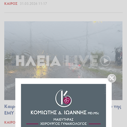
ΚΑΙΡΌΣ
31.03.2026 11:17
Καιρός: Νέο έκτακτο δελτίο επιδείνωσης καιρού της
ΕΜΥ - Οι 7 περιοχές που είναι στο «κόκκινο»
ΚΑΙΡΌΣ
31.03.2026 12:26