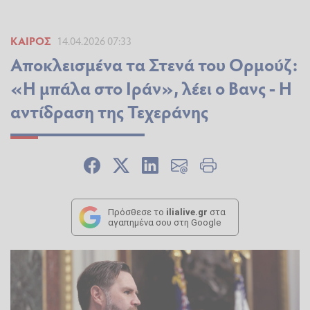
ΚΑΙΡΌΣ
14.04.2026 07:33
Αποκλεισμένα τα Στενά του Ορμούζ:
«Η μπάλα στο Ιράν», λέει ο Βανς - Η
αντίδραση της Τεχεράνης
Πρόσθεσε το
ilialive.gr
στα
αγαπημένα σου στη Google