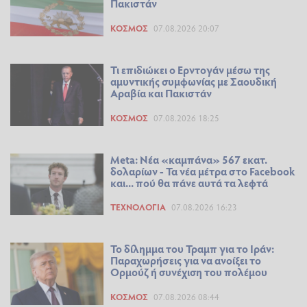
Πακιστάν
ΚΌΣΜΟΣ
07.08.2026 20:07
Τι επιδιώκει ο Ερντογάν μέσω της
αμυντικής συμφωνίας με Σαουδική
Αραβία και Πακιστάν
ΚΌΣΜΟΣ
07.08.2026 18:25
Meta: Νέα «καμπάνα» 567 εκατ.
δολαρίων - Τα νέα μέτρα στο Facebook
και... πού θα πάνε αυτά τα λεφτά
ΤΕΧΝΟΛΟΓΊΑ
07.08.2026 16:23
Το δίλημμα του Τραμπ για το Ιράν:
Παραχωρήσεις για να ανοίξει το
Ορμούζ ή συνέχιση του πολέμου
ΚΌΣΜΟΣ
07.08.2026 08:44