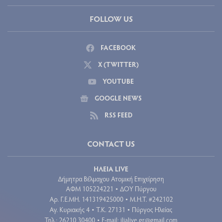
FOLLOW US
FACEBOOK
X (TWITTER)
YOUTUBE
GOOGLE NEWS
RSS FEED
CONTACT US
ΗΛΕΙΑ LIVE
Δήμητρα Βέλμαχου Ατομική Επιχείρηση
ΑΦΜ 105224221
ΔΟΥ Πύργου
•
Aρ. Γ.Ε.ΜΗ. 141319425000
Μ.Η.Τ. #242102
•
Αγ. Κυριακής 4
Τ.Κ. 27131
Πύργος Ηλείας
•
•
Τηλ.: 26210 30400
E-mail:
ilialive.gr@gmail.com
•