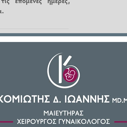
τις επόμενες ημέρες,
α.
ιτέρω άνοδο, για να ξεπεράσει