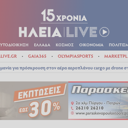
Α
ΠΟΛΙΤΙΚΑ
ΑΥΤΟΔΙΟΙΚΗΣΗ
ΕΛΛΑΔΑ
ΚΟΣΜΟΣ
ΟΙΚΟΝ
ΚΑΙΡΟΣ
ΑΥΤΟΔΙΟΙΚΗΣΗ
ΕΛΛΑΔΑ
ΚΟΣΜΟΣ
ΟΙΚΟΝΟΜΙΑ
ΠΟΛΙΤΙΣ
ALIVE.GR
GAIA365
OLYMPIASPORTS
MARKETPL
μανία για πρόσκρουση στον αέρα αεροπλάνου cargo με drone 