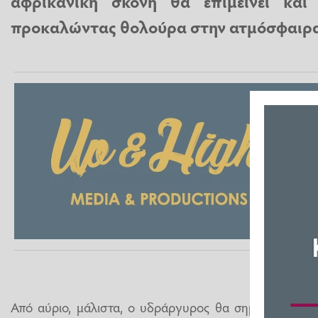
αφρικανική σκόνη
θα επιμείνει και 
προκαλώντας θολούρα στην ατμόσφαιρ
Από αύριο, μάλιστα, ο υδράργυρος θα σημειώσει περα