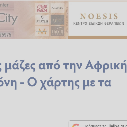
ς μάζες από την Αφρικ
όνη - Ο χάρτης με τα
Πρόσθεσε το
ilialive.gr
σ