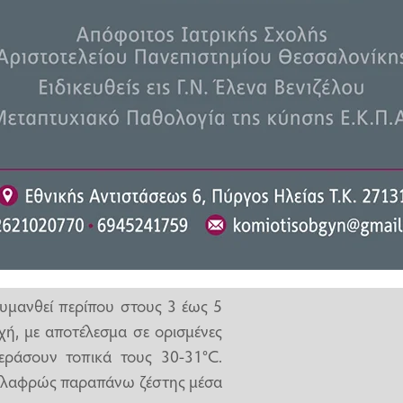
, η οποία σύμφωνα με τους
να αλλά και για άλλες περιοχές
με την οποία δίνει και σχετικό
σει να γίνεται αισθητή από την
και κυρίως την Τρίτη, όταν και
ων μαζών από τη Βόρεια Αφρική
κυμανθεί περίπου στους 3 έως 5
χή, με αποτέλεσμα σε ορισμένες
εράσουν τοπικά τους 30-31°C.
 ελαφρώς παραπάνω ζέστης μέσα