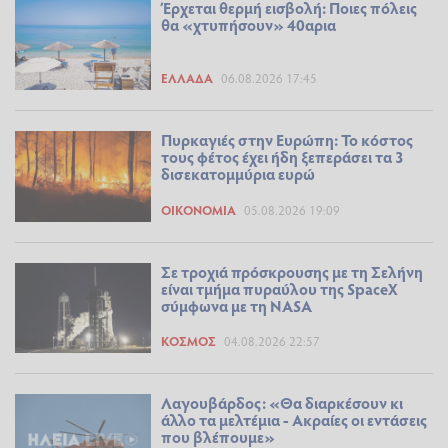
Έρχεται θερμή εισβολή: Ποιες πόλεις
θα «χτυπήσουν» 40αρια
ΕΛΛΆΔΑ
06.08.2026 17:45
Πυρκαγιές στην Ευρώπη: Το κόστος
τους φέτος έχει ήδη ξεπεράσει τα 3
δισεκατομμύρια ευρώ
ΟΙΚΟΝΟΜΊΑ
05.08.2026 19:09
Σε τροχιά πρόσκρουσης με τη Σελήνη
είναι τμήμα πυραύλου της SpaceX
σύμφωνα με τη NASA
ΚΌΣΜΟΣ
04.08.2026 22:57
Λαγουβάρδος: «Θα διαρκέσουν κι
άλλο τα μελτέμια - Ακραίες οι εντάσεις
που βλέπουμε»