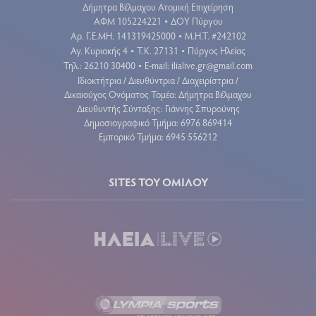
Δήμητρα Βέλμαχου Ατομική Επιχείρηση
ΑΦΜ 105224221
ΔΟΥ Πύργου
•
Aρ. Γ.Ε.ΜΗ. 141319425000
Μ.Η.Τ. #242102
•
Αγ. Κυριακής 4
Τ.Κ. 27131
Πύργος Ηλείας
•
•
Τηλ.: 26210 30400
E-mail:
ilialive.gr@gmail.com
•
Ιδιοκτήτρια / Διευθύντρια / Διαχειρίστρια /
Δικαιούχος Ονόματος Τομέα: Δήμητρα Βέλμαχου
Διευθυντής Σύνταξης: Γιάννης Σπυρούνης
Δημοσιογραφικό Τμήμα: 6976 869414
Εμπορικό Τμήμα: 6945 556212
SITES ΤΟΥ ΟΜΙΛΟΥ