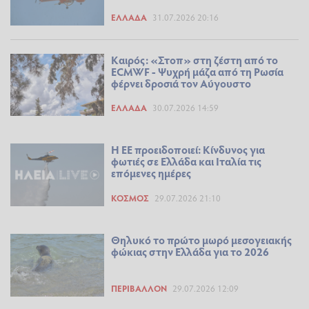
ΕΛΛΆΔΑ
31.07.2026 20:16
Καιρός: «Στοπ» στη ζέστη από το
ECMWF - Ψυχρή μάζα από τη Ρωσία
φέρνει δροσιά τον Αύγουστο
ΕΛΛΆΔΑ
30.07.2026 14:59
Η ΕΕ προειδοποιεί: Κίνδυνος για
φωτιές σε Ελλάδα και Ιταλία τις
επόμενες ημέρες
ΚΌΣΜΟΣ
29.07.2026 21:10
Θηλυκό το πρώτο μωρό μεσογειακής
φώκιας στην Ελλάδα για το 2026
ΠΕΡΙΒΆΛΛΟΝ
29.07.2026 12:09