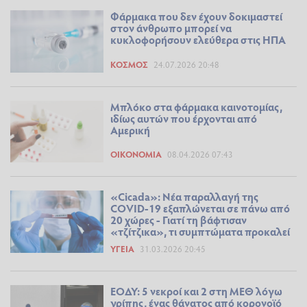
Φάρμακα που δεν έχουν δοκιμαστεί
στον άνθρωπο μπορεί να
κυκλοφορήσουν ελεύθερα στις ΗΠΑ
ΚΌΣΜΟΣ
24.07.2026 20:48
Μπλόκο στα φάρμακα καινοτομίας,
ιδίως αυτών που έρχονται από
Αμερική
ΟΙΚΟΝΟΜΊΑ
08.04.2026 07:43
«Cicada»: Νέα παραλλαγή της
COVID-19 εξαπλώνεται σε πάνω από
20 χώρες - Γιατί τη βάφτισαν
«τζίτζικα», τι συμπτώματα προκαλεί
ΥΓΕΊΑ
31.03.2026 20:45
ΕΟΔΥ: 5 νεκροί και 2 στη ΜΕΘ λόγω
γρίπης, ένας θάνατος από κορονοϊό