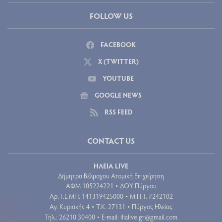
FOLLOW US
FACEBOOK
X (TWITTER)
YOUTUBE
GOOGLE NEWS
RSS FEED
CONTACT US
ΗΛΕΙΑ LIVE
Δήμητρα Βέλμαχου Ατομική Επιχείρηση
ΑΦΜ 105224221
ΔΟΥ Πύργου
•
Aρ. Γ.Ε.ΜΗ. 141319425000
Μ.Η.Τ. #242102
•
Αγ. Κυριακής 4
Τ.Κ. 27131
Πύργος Ηλείας
•
•
Τηλ.: 26210 30400
E-mail:
ilialive.gr@gmail.com
•