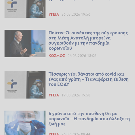
ΥΓΕΊΑ
26.03.2026 19:56
Πούτιν: Οι συνέπειες της σύγκρουσης
στη Μέση Ανατολή μπορεί να
συγκριθούν με την πανδημία
κορωνοϊού
ΚΌΣΜΟΣ
26.03.2026 18:06
Τέσσερις νέοι θάνατοι από covid και
ένας από γρίπη – Τι αναφέρει η έκθεση
του ΕΟΔΥ
ΥΓΕΊΑ
19.03.2026 19:58
6 χρόνια από την «ασθενή 0» με
κορωνοϊό – Η πανδημία που άλλαξε τη
ζωή μας
ΥΓΕΊΑ
26.02.2026 08:44