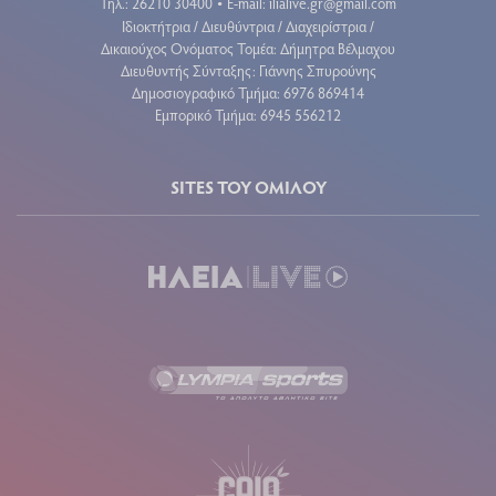
Τηλ.: 26210 30400
E-mail:
ilialive.gr@gmail.com
•
Ιδιοκτήτρια / Διευθύντρια / Διαχειρίστρια /
Δικαιούχος Ονόματος Τομέα: Δήμητρα Βέλμαχου
Διευθυντής Σύνταξης: Γιάννης Σπυρούνης
Δημοσιογραφικό Τμήμα: 6976 869414
Εμπορικό Τμήμα: 6945 556212
SITES ΤΟΥ ΟΜΙΛΟΥ