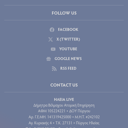
FOLLOW US
FACEBOOK
X (TWITTER)
YOUTUBE
GOOGLE NEWS
RSS FEED
CONTACT US
ΗΛΕΙΑ LIVE
Δήμητρα Βέλμαχου Ατομική Επιχείρηση
ΑΦΜ 105224221
ΔΟΥ Πύργου
•
Aρ. Γ.Ε.ΜΗ. 141319425000
Μ.Η.Τ. #242102
•
Αγ. Κυριακής 4
Τ.Κ. 27131
Πύργος Ηλείας
•
•