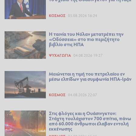
ΚΌΣΜΟΣ
05.08.2026 16:24
Η ταινία του Νόλαν μετατρέπει την
«Οδύσσεια» στο πιο περιζήτητο
βιβλίο στις ΗΠΑ
ΨΥΧΑΓΩΓΊΑ
04.08.2026 19:27
Μειώνεται η τιμή του πετρελαίου εν
μέσω ελπίδων για συμφωνία ΗΠΑ-Ιράν
ΚΌΣΜΟΣ
04.08.2026 22:07
Στις φλόγες και η Ουάσινγκτον:
Στάχτη τουλάχιστον 700 σπίτια, πάνω
από 60.000 άνθρωποι έλαβαν εντολή
εκκένωσης