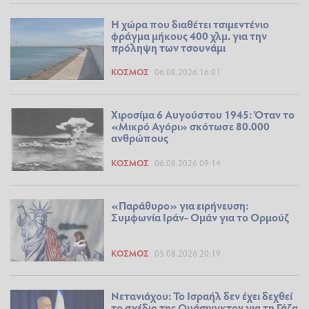
Η χώρα που διαθέτει τσιμεντένιο
φράγμα μήκους 400 χλμ. για την
πρόληψη των τσουνάμι
ΚΌΣΜΟΣ
06.08.2026 16:01
Χιροσίμα 6 Αυγούστου 1945: Όταν το
«Μικρό Αγόρι» σκότωσε 80.000
ανθρώπους
ΚΌΣΜΟΣ
06.08.2026 09:14
«Παράθυρο» για ειρήνευση:
Συμφωνία Ιράν- Ομάν για το Ορμούζ
ΚΌΣΜΟΣ
05.08.2026 20:19
Νετανιάχου: Το Ισραήλ δεν έχει δεχθεί
το σχέδιο της Ουάσινγκτον για τη Γάζα