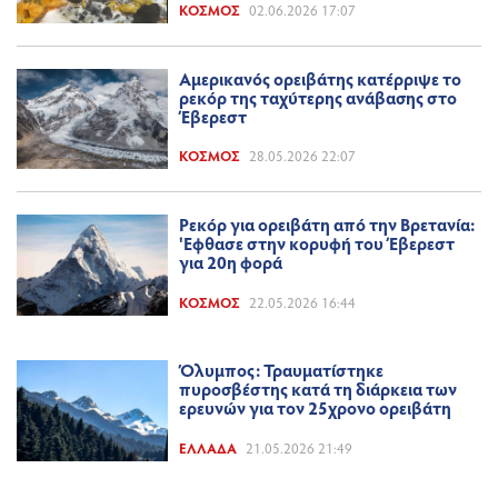
ΚΌΣΜΟΣ
02.06.2026 17:07
Αμερικανός ορειβάτης κατέρριψε το
ρεκόρ της ταχύτερης ανάβασης στο
Έβερεστ
ΚΌΣΜΟΣ
28.05.2026 22:07
Ρεκόρ για ορειβάτη από την Βρετανία:
'Εφθασε στην κορυφή του Έβερεστ
για 20η φορά
ΚΌΣΜΟΣ
22.05.2026 16:44
Όλυμπος: Τραυματίστηκε
πυροσβέστης κατά τη διάρκεια των
ερευνών για τον 25χρονο ορειβάτη
ΕΛΛΆΔΑ
21.05.2026 21:49