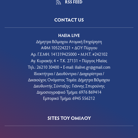
RSS FEED
CONTACT US
ΗΛΕΙΑ LIVE
Δήμητρα Βέλμαχου Ατομική Επιχείρηση
ΑΦΜ 105224221
ΔΟΥ Πύργου
•
Aρ. Γ.Ε.ΜΗ. 141319425000
Μ.Η.Τ. #242102
•
Αγ. Κυριακής 4
Τ.Κ. 27131
Πύργος Ηλείας
•
•
Τηλ.: 26210 30400
E-mail:
ilialive.gr@gmail.com
•
Ιδιοκτήτρια / Διευθύντρια / Διαχειρίστρια /
Δικαιούχος Ονόματος Τομέα: Δήμητρα Βέλμαχου
Διευθυντής Σύνταξης: Γιάννης Σπυρούνης
Δημοσιογραφικό Τμήμα: 6976 869414
Εμπορικό Τμήμα: 6945 556212
SITES ΤΟΥ ΟΜΙΛΟΥ