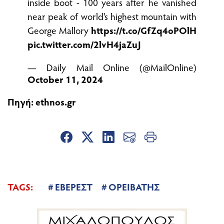
inside boot - 100 years after he vanished
near peak of world's highest mountain with
George Mallory
https://t.co/GfZq4oPOlH
pic.twitter.com/2lvH4jaZuJ
— Daily Mail Online (@MailOnline)
October 11, 2024
Πηγή: ethnos.gr
TAGS:
ΕΒΕΡΕΣΤ
ΟΡΕΙΒΑΤΗΣ