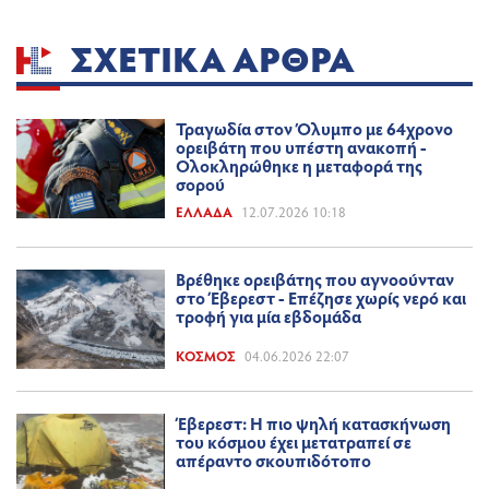
ΣΧΕΤΙΚΆ ΆΡΘΡΑ
Τραγωδία στον Όλυμπο με 64χρονο
ορειβάτη που υπέστη ανακοπή -
Ολοκληρώθηκε η μεταφορά της
σορού
ΕΛΛΆΔΑ
12.07.2026 10:18
Βρέθηκε ορειβάτης που αγνοούνταν
στο Έβερεστ - Επέζησε χωρίς νερό και
τροφή για μία εβδομάδα
ΚΌΣΜΟΣ
04.06.2026 22:07
Έβερεστ: Η πιο ψηλή κατασκήνωση
του κόσμου έχει μετατραπεί σε
απέραντο σκουπιδότοπο