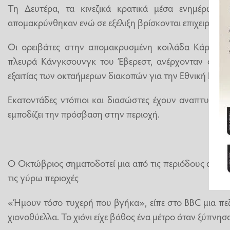
Τη Δευτέρα, τα κινεζικά κρατικά μέσα ενημέρωση
απομακρύνθηκαν ενώ σε εξέλιξη βρίσκονται επιχειρήσει
Οι ορειβάτες στην απομακρυσμένη κοιλάδα Κάρμα, η
πλευρά Κάνγκσουνγκ του Έβερεστ, ανέρχονταν σε εκ
εξαιτίας των οκταήμερων διακοπών για την Εθνική Εορτή
Εκατοντάδες ντόπιοι και διασώστες έχουν αναπτυχθεί 
εμποδίζει την πρόσβαση στην περιοχή.
Ο Οκτώβριος σηματοδοτεί μια από τις περιόδους αιχμής
τις γύρω περιοχές
«Ήμουν τόσο τυχερή που βγήκα», είπε στο BBC μια πεζ
χιονοθύελλα. Το χιόνι είχε βάθος ένα μέτρο όταν ξύπνησα