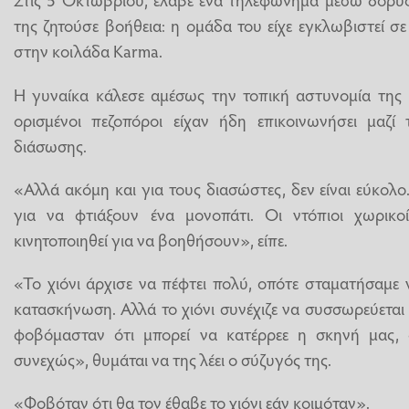
της ζητούσε βοήθεια: η ομάδα του είχε εγκλωβιστεί σ
στην κοιλάδα Karma.
Η γυναίκα κάλεσε αμέσως την τοπική αστυνομία της κ
ορισμένοι πεζοπόροι είχαν ήδη επικοινωνήσει μαζί 
διάσωσης.
«Αλλά ακόμη και για τους διασώστες, δεν είναι εύκολο
για να φτιάξουν ένα μονοπάτι. Οι ντόπιοι χωρικο
κινητοποιηθεί για να βοηθήσουν», είπε.
«Το χιόνι άρχισε να πέφτει πολύ, οπότε σταματήσαμε
κατασκήνωση. Αλλά το χιόνι συνέχιζε να συσσωρεύεται 
φοβόμασταν ότι μπορεί να κατέρρεε η σκηνή μας, 
συνεχώς», θυμάται να της λέει ο σύζυγός της.
«Φοβόταν ότι θα τον έθαβε το χιόνι εάν κοιμόταν».