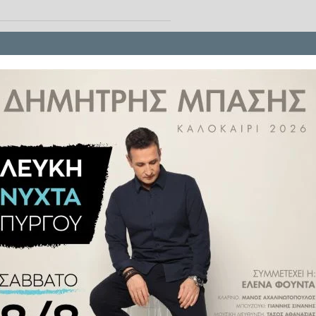
βράδυ της Παρασκευής
στις
ν εκατοντάδες ορειβάτες σε ένα