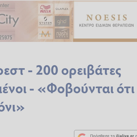
εστ - 200 ορειβάτες
ένοι - «Φοβούνται ότι
όνι»
Πρόσθεσε το
ilialive.gr
σ