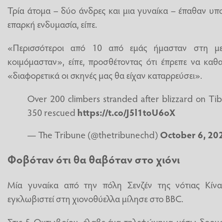
Τρία άτομα – δύο άνδρες και μια γυναίκα – έπαθαν υ
επαρκή ενδυμασία, είπε.
«Περισσότεροι από 10 από εμάς ήμασταν στη μ
κοιμόμασταν», είπε, προσθέτοντας ότι έπρεπε να καθα
«διαφορετικά οι σκηνές μας θα είχαν καταρρεύσει».
Over 200 climbers stranded after blizzard on Tib
350 rescued
https://t.co/J5l1toU6oX
— The Tribune (@thetribunechd)
October 6, 20
Φοβόταν ότι θα θαβόταν στο χιόνι
Μία γυναίκα από την πόλη Σενζέν της νότιας Κίνα
εγκλωβιστεί στη χιονοθύελλα μίλησε στο BBC.
Στις 5 Οκτωβρίου, έλαβε ένα τηλεφώνημα μέσω δορυ