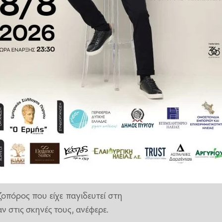
ς ανέφεραν ότι 350 άνθρωποι
ς διάσωσης για ακόμα 200.
 οποία οδηγεί στην ανατολική
ατοντάδες αυτή την εβδομάδα,
 της Κίνας.
για να καθαρίσουν το χιόνι που
 για πεζοπορία στο Έβερεστ και
οπόρος που είχε παγιδευτεί στη
ν στις σκηνές τους, ανέφερε.