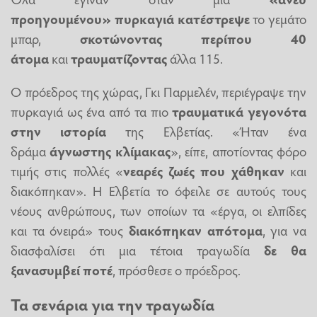
προηγουμένου»
πυρκαγιά
κατέστρεψε
το γεμάτο
μπαρ,
σκοτώνοντας περίπου 40
άτομα
και
τραυματίζοντας
άλλα 115.
Ο πρόεδρος της χώρας, Γκι Παρμελέν, περιέγραψε την
πυρκαγιά ως ένα από τα πιο
τραυματικά γεγονότα
στην ιστορία
της Ελβετίας. «Ήταν ένα
δράμα
άγνωστης κλίμακας
», είπε, αποτίοντας φόρο
τιμής στις πολλές «
νεαρές ζωές που χάθηκαν
και
διακόπηκαν». Η Ελβετία το όφειλε σε αυτούς τους
νέους ανθρώπους, των οποίων τα «έργα, οι ελπίδες
και τα όνειρά» τους
διακόπηκαν απότομα
, για να
διασφαλίσει ότι μια τέτοια τραγωδία
δε θα
ξανασυμβεί ποτέ
, πρόσθεσε ο πρόεδρος.
Τα σενάρια για την τραγωδία