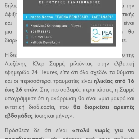
δήλωσε ότι
οκτώ από αυτούς ανάνηψαν
κατά την
άφιξή τους. Τώρα νοσηλεύονται σε μονάδες εντατικής
και εξειδικευμένης φροντίδας. «Αυτή θα είναι
μια
μακρά και εντατική διαδικασία
, που θα
διαρκέσει αρκετές εβδομάδες, ίσως και μήνες», είπε.
Η διευθύντρια του Πανεπιστημιακού Νοσοκομείου της
Λωζάνης, Κλερ Σαρμέ, μιλώντας στην ελβετική
εφημερίδα 24 Heures, είπε ότι όλα σχεδόν τα θύματα
και οι περισσότεροι τραυματίες είναι
ηλικίας από 16
έως 26 ετών
. Στις πιο σοβαρές περιπτώσεις, η Σαρμέ
υπογράμμισε ότι η ανάρρωση θα είναι «μια μακρά και
εντατική διαδικασία, που
θα διαρκέσει αρκετές
εβδομάδες
, ίσως και μήνες».
Πρόσθεσε δε ότι είναι
«πολύ νωρίς για να
προσδιοριστεί»
εάν κάποιος από τους ασθενείς