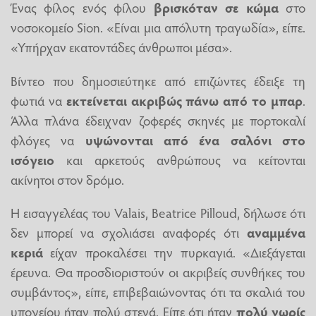
Ένας φίλος ενός φίλου
βρισκόταν σε κώμα
στο
νοσοκομείο Sion. «Είναι μια απόλυτη τραγωδία», είπε.
«Υπήρχαν εκατοντάδες άνθρωποι μέσα».
Βίντεο που δημοσιεύτηκε από επιζώντες έδειξε τη
φωτιά να
εκτείνεται ακριβώς πάνω από το μπαρ
.
Άλλα πλάνα έδειχναν ζοφερές σκηνές με πορτοκαλί
φλόγες να
υψώνονται από ένα σαλόνι στο
ισόγειο
και αρκετούς ανθρώπους να κείτονται
ακίνητοι στον δρόμο.
Η εισαγγελέας του Valais, Beatrice Pilloud, δήλωσε ότι
δεν μπορεί να σχολιάσει αναφορές ότι
αναμμένα
κεριά
είχαν προκαλέσει την πυρκαγιά. «Διεξάγεται
έρευνα. Θα προσδιοριστούν οι ακριβείς συνθήκες του
συμβάντος», είπε, επιβεβαιώνοντας ότι τα σκαλιά του
υπογείου ήταν πολύ στενά. Είπε ότι ήταν
πολύ νωρίς