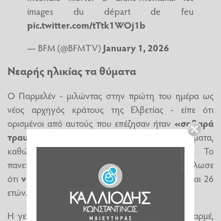
images du départ de feu
pic.twitter.com/tTtk1WOj1b
— BFM (@BFMTV)
January 1, 2026
Νεαρής ηλικίας τα θύματα
Ο Παρμελέν - μιλώντας στην πρώτη του ημέρα ως
νέος αρχηγός κράτους της Ελβετίας - είπε ότι
ορισμένοι από αυτούς που επέζησαν ήταν
«σοβαρά
τραυματισμένοι»
. Είχαν υποστεί σοβαρά εγκαύματα,
καθώς και βλάβες στους πνεύμονές τους. Το
πανεπιστημιακό νοσοκομείο της Λωζάνης δήλωσε
ότι
νοσηλεύει 22 ασθενείς
ηλικίας μεταξύ 16 και 26
ετών.
Η γενική διευθύντρια του νοσοκομείου, Κλερ Σαρμέ,