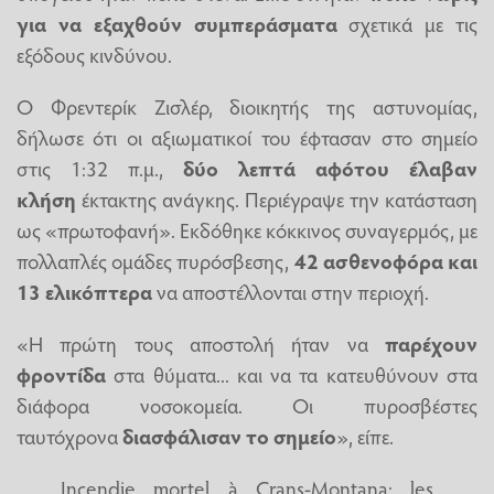
για να εξαχθούν συμπεράσματα
σχετικά με τις
εξόδους κινδύνου.
Ο Φρεντερίκ Ζισλέρ, διοικητής της αστυνομίας,
δήλωσε ότι οι αξιωματικοί του έφτασαν στο σημείο
στις 1:32 π.μ.,
δύο λεπτά αφότου έλαβαν
κλήση
έκτακτης ανάγκης. Περιέγραψε την κατάσταση
ως «πρωτοφανή». Εκδόθηκε κόκκινος συναγερμός, με
πολλαπλές ομάδες πυρόσβεσης,
42 ασθενοφόρα και
13 ελικόπτερα
να αποστέλλονται στην περιοχή.
«Η πρώτη τους αποστολή ήταν να
παρέχουν
φροντίδα
στα θύματα... και να τα κατευθύνουν στα
διάφορα νοσοκομεία. Οι πυροσβέστες
ταυτόχρονα
διασφάλισαν το σημείο
», είπε.
Incendie mortel à Crans-Montana: les