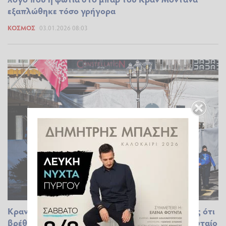
εξαπλώθηκε τόσο γρήγορα
ΚΌΣΜΟΣ
03.01.2026 08:03
Κραν Μοντανά: Διαψεύδει ο αδερφός της Αλίκης ότι
βρέθηκε νεκρή - «Προσευχηθείτε μέχρι το τελευταίο