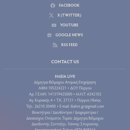
FACEBOOK
X (TWITTER)
YOUTUBE
GOOGLE NEWS
RSS FEED
CONTACT US
ΗΛΕΙΑ LIVE
Δήμητρα Βέλμαχου Ατομική Επιχείρηση
ΑΦΜ 105224221
ΔΟΥ Πύργου
•
Aρ. Γ.Ε.ΜΗ. 141319425000
Μ.Η.Τ. #242102
•
Αγ. Κυριακής 4
Τ.Κ. 27131
Πύργος Ηλείας
•
•
Τηλ.: 26210 30400
E-mail:
ilialive.gr@gmail.com
•
Ιδιοκτήτρια / Διευθύντρια / Διαχειρίστρια /
Δικαιούχος Ονόματος Τομέα: Δήμητρα Βέλμαχου
Διευθυντής Σύνταξης: Γιάννης Σπυρούνης
Δημοσιογραφικό Τμήμα: 6976 869414