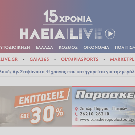
Α
ΠΟΛΙΤΙΚΑ
ΑΥΤΟΔΙΟΙΚΗΣΗ
ΕΛΛΑΔΑ
ΚΟΣΜΟΣ
ΟΙΚΟΝ
ΚΑΙΡΟΣ
ΑΥΤΟΔΙΟΙΚΗΣΗ
ΕΛΛΑΔΑ
ΚΟΣΜΟΣ
ΟΙΚΟΝΟΜΙΑ
ΠΟΛΙΤΙΣ
ALIVE.GR
GAIA365
OLYMPIASPORTS
MARKETPL
λακές Αγ. Στεφάνου ο 44χρονος που κατηγορείται για την μεγά