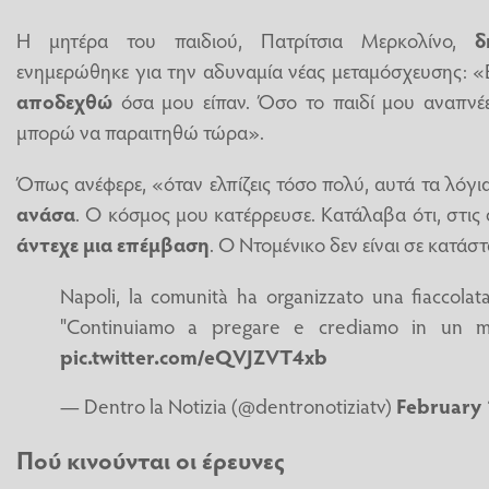
Η μητέρα του παιδιού, Πατρίτσια Μερκολίνο,
δ
ενημερώθηκε για την αδυναμία νέας μεταμόσχευσης: «Ε
αποδεχθώ
όσα μου είπαν. Όσο το παιδί μου αναπνέ
μπορώ να παραιτηθώ τώρα».
Όπως ανέφερε, «όταν ελπίζεις τόσο πολύ, αυτά τα λόγ
ανάσα
. Ο κόσμος μου κατέρρευσε. Κατάλαβα ότι, στις
άντεχε μια επέμβαση
. Ο Ντομένικο δεν είναι σε κατάσ
Napoli, la comunità ha organizzato una fiaccolat
"Continuiamo a pregare e crediamo in un mir
pic.twitter.com/eQVJZVT4xb
— Dentro la Notizia (@dentronotiziatv)
February 
Πού κινούνται οι έρευνες