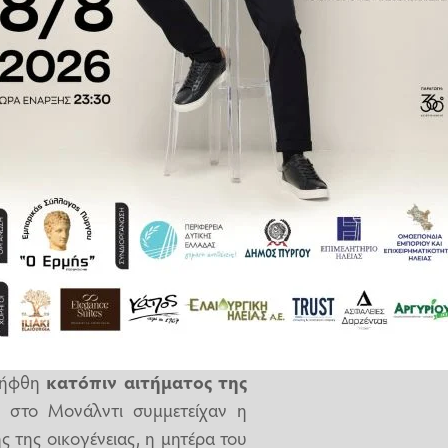
εκινούν
παρηγορητική αγωγή
,
α Εξωσωματικής Οξυγόνωσης
είνεται.
υνδεθεί από το ECMO, διότι
ένα
στόσο,
θα διακοπούν άλλες μη
πευτικού πλάνου που στοχεύει
λήφθη
κατόπιν αιτήματος της
 στο Μονάλντι συμμετείχαν η
ς της οικογένειας, η μητέρα του