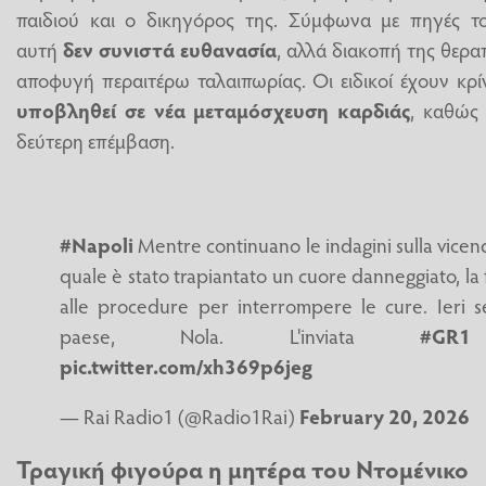
παιδιού και ο δικηγόρος της. Σύμφωνα με πηγές τ
αυτή
δεν συνιστά ευθανασία
, αλλά διακοπή της θερα
αποφυγή περαιτέρω ταλαιπωρίας. Οι ειδικοί έχουν κρί
υποβληθεί σε νέα μεταμόσχευση καρδιάς
, καθώς 
δεύτερη επέμβαση.
#Napoli
Mentre continuano le indagini sulla vicen
quale è stato trapiantato un cuore danneggiato, la fa
alle procedure per interrompere le cure. Ieri s
paese, Nola. L'inviata
#GR1
pic.twitter.com/xh369p6jeg
— Rai Radio1 (@Radio1Rai)
February 20, 2026
Τραγική φιγούρα η μητέρα του Ντομένικο