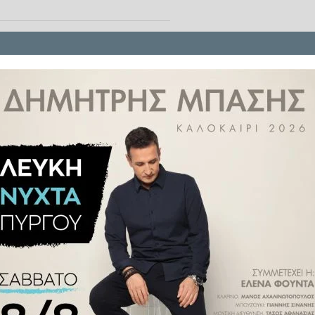
αση
ο 2χρονος Ντομένικο στο
οποίο έγινε
μεταμόσχευση