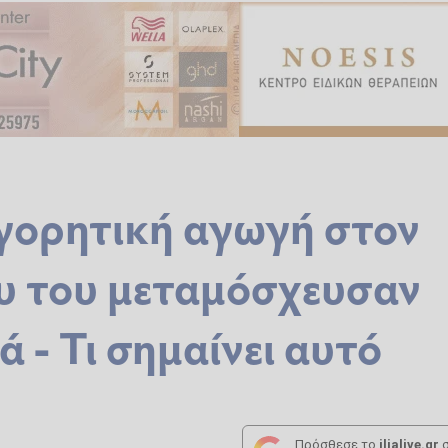
γορητική αγωγή στον
υ του μεταμόσχευσαν
 - Τι σημαίνει αυτό
Πρόσθεσε το
ilialive.gr
σ