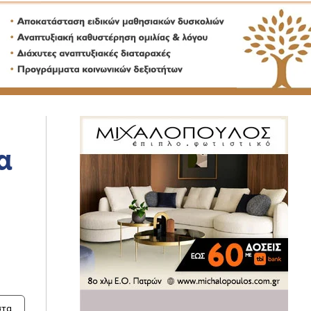
α
η
τα