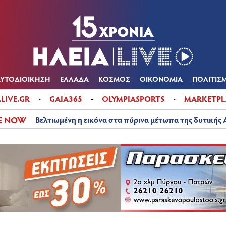
Α
ΠΟΛΙΤΙΚΑ
ΑΥΤΟΔΙΟΙΚΗΣΗ
ΕΛΛΑΔΑ
ΚΟΣΜΟΣ
ΟΙΚΟΝ
ΚΑΙΡΟΣ
ΑΥΤΟΔΙΟΙΚΗΣΗ
ΕΛΛΑΔΑ
ΚΟΣΜΟΣ
ΟΙΚΟΝΟΜΙΑ
ΠΟΛΙΤΙΣ
ALIVE.GR
GAIA365
OLYMPIASPORTS
MARKETPL
E NOW
Βελτιωμένη η εικόνα στα πύρινα μέτωπα της δυτικής 