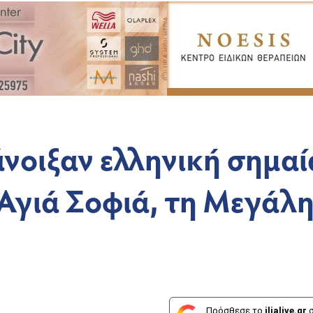
νοιξαν ελληνική σημαί
Αγιά Σοφιά, τη Μεγάλ
Πρόσθεσε το
ilialive.gr
σ