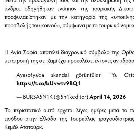
άνδρες οδηγήθηκαν ενώπιον της τουρκικής Δικαιοσ
προφυλακίστηκαν με την κατηγορία της «υποκίνη
προσβολής του κοινού», σύμφωνα με το τουρκικό νομικό
Η Αγία Σοφία αποτελεί διαχρονικό σύμβολο της Ορθο
μετατροπή της σε τζαμί έχει προκαλέσει έντονες αντιδράσ
Ayasofya'da skandal görüntüler! "Ya O
https://t.co/bUvwtv9BQ1
— BURSA5N1K (@5n1keditor)
April 14, 2026
Το περιστατικό αυτό έρχεται λίγες ημέρες μετά το 
εισόδου στην Ελλάδα της Τουρκάλας τραγουδίστρι
Κεμάλ Ατατούρκ.