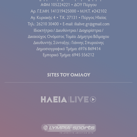
ΑΦΜ 105224221
ΔΟΥ Πύργου
•
Aρ. Γ.Ε.ΜΗ. 141319425000
Μ.Η.Τ. #242102
•
Αγ. Κυριακής 4
Τ.Κ. 27131
Πύργος Ηλείας
•
•
Τηλ.: 26210 30400
E-mail:
ilialive.gr@gmail.com
•
Ιδιοκτήτρια / Διευθύντρια / Διαχειρίστρια /
Δικαιούχος Ονόματος Τομέα: Δήμητρα Βέλμαχου
Διευθυντής Σύνταξης: Γιάννης Σπυρούνης
Δημοσιογραφικό Τμήμα: 6976 869414
Εμπορικό Τμήμα: 6945 556212
SITES ΤΟΥ ΟΜΙΛΟΥ