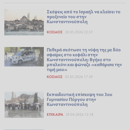
Σκέψεις από το Ισραήλ να κλείσει το
προξενείο του στην
Κωνσταντινούπολη
ΚΌΣΜΟΣ
20.05.2026 22:57
Πεθερά σκότωσε τη νύφη της με δύο
σφαίρες στο κεφάλι στην
Κωνσταντινούπολη: Βγήκε στο
μπαλκόνι και φώναζε «καθάρισα την
τιμή μου»
ΚΌΣΜΟΣ
03.05.2026 17:39
Εκπαιδευτική επίσκεψη του 3ου
Γυμνασίου Πύργου στην
Κωνσταντινούπολη
ΕΠΊΚΑΙΡΑ
29.04.2026 12:18