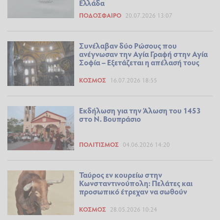
Ελλάδα
ΠΟΔΌΣΦΑΙΡΟ
20.07.2026 13:07
Συνέλαβαν δύο Ρώσους που
ανέγνωσαν την Αγία Γραφή στην Αγία
Σοφία – Εξετάζεται η απέλασή τους
ΚΌΣΜΟΣ
16.07.2026 18:55
Εκδήλωση για την Άλωση του 1453
στο Ν. Βουπράσιο
ΠΟΛΙΤΙΣΜΌΣ
04.06.2026 14:20
Ταύρος εν κουρείω στην
Κωνσταντινούπολη: Πελάτες και
προσωπικό έτρεχαν να σωθούν
ΚΌΣΜΟΣ
28.05.2026 10:24