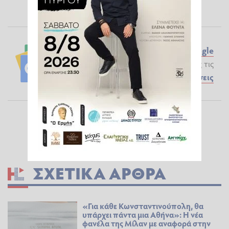
Ακολουθήστε το ilialive.gr στο
Google
News
και μάθετε πρώτοι όλες τις
Ειδήσεις
ΣΧΕΤΙΚΆ ΆΡΘΡΑ
«Για κάθε Κωνσταντινούπολη, θα
υπάρχει πάντα μια Αθήνα»: Η νέα
φανέλα της Μίλαν με αναφορά στην