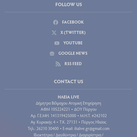
FOLLOW US
FACEBOOK
X (TWITTER)
YOUTUBE
GOOGLE NEWS
RSS FEED
CONTACT US
ΗΛΕΙΑ LIVE
Δήμητρα Βέλμαχου Ατομική Επιχείρηση
ΑΦΜ 105224221
ΔΟΥ Πύργου
•
Aρ. Γ.Ε.ΜΗ. 141319425000
Μ.Η.Τ. #242102
•
Αγ. Κυριακής 4
Τ.Κ. 27131
Πύργος Ηλείας
•
•
Τηλ.: 26210 30400
E-mail:
ilialive.gr@gmail.com
•
Ιδιοκτήτρια / Διευθύντρια / Διαχειρίστρια /