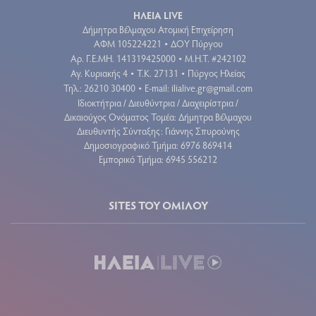
ΗΛΕΙΑ LIVE
Δήμητρα Βέλμαχου Ατομική Επιχείρηση
ΑΦΜ 105224221
ΔΟΥ Πύργου
•
Aρ. Γ.Ε.ΜΗ. 141319425000
Μ.Η.Τ. #242102
•
Αγ. Κυριακής 4
Τ.Κ. 27131
Πύργος Ηλείας
•
•
Τηλ.: 26210 30400
E-mail:
ilialive.gr@gmail.com
•
Ιδιοκτήτρια / Διευθύντρια / Διαχειρίστρια /
Δικαιούχος Ονόματος Τομέα: Δήμητρα Βέλμαχου
Διευθυντής Σύνταξης: Γιάννης Σπυρούνης
Δημοσιογραφικό Τμήμα: 6976 869414
Εμπορικό Τμήμα: 6945 556212
SITES ΤΟΥ ΟΜΙΛΟΥ