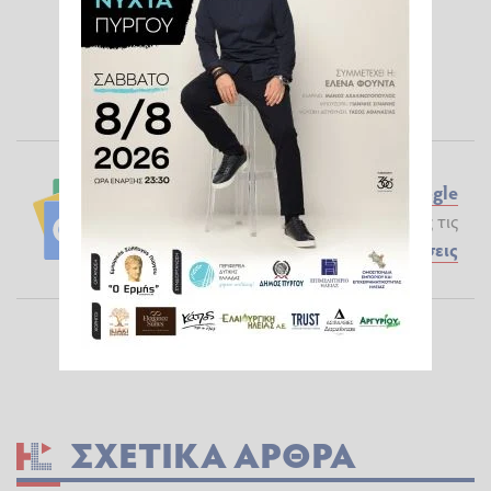
Ακολουθήστε το ilialive.gr στο
Google
News
και μάθετε πρώτοι όλες τις
Ειδήσεις
ΣΧΕΤΙΚΆ ΆΡΘΡΑ