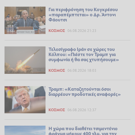
Για περιφρόνηση του Κογκρέσου
«παραπέμπτεται» ο Δρ. Άντονι
Φάουτσι
ΚΌΣΜΟΣ
06.08.2026 21:23
Τελεσίγραφο Ιράν σε χώρες του
Κόλπου: «Πιέστε τον Τραμπ για
συμφωνία ή θα σας χτυπήσουμε»
ΚΌΣΜΟΣ
06.08.2026 18:03
Τραμπ: «Καταζητούνται όσοι
διαρρέουν προδοτικές αναφορές»
ΚΌΣΜΟΣ
06.08.2026 12:37
Η χώρα που διαθέτει τσιμεντένιο
φράγμα μήκους 400 χλμ. για την