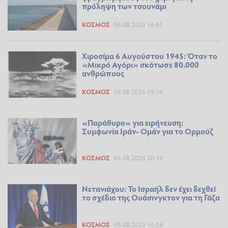
πρόληψη των τσουνάμι
ΚΌΣΜΟΣ
06.08.2026 16:01
Χιροσίμα 6 Αυγούστου 1945: Όταν το
«Μικρό Αγόρι» σκότωσε 80.000
ανθρώπους
ΚΌΣΜΟΣ
06.08.2026 09:14
«Παράθυρο» για ειρήνευση:
Συμφωνία Ιράν- Ομάν για το Ορμούζ
ΚΌΣΜΟΣ
05.08.2026 20:19
Νετανιάχου: Το Ισραήλ δεν έχει δεχθεί
το σχέδιο της Ουάσινγκτον για τη Γάζα
ΚΌΣΜΟΣ
05.08.2026 16:24