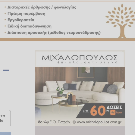
 –
τα
le