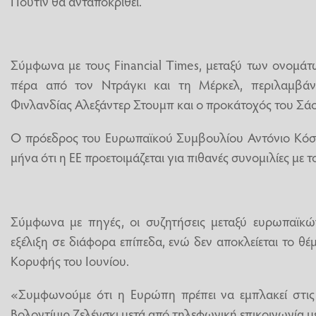
Πούτιν θα ανταποκριθεί.
Σύμφωνα με τους Financial Times, μεταξύ των ονομάτω
πέρα από τον Ντράγκι και τη Μέρκελ, περιλαμβάν
Φινλανδίας Αλεξάντερ Στουμπ και ο προκάτοχός του Σάου
Ο πρόεδρος του Ευρωπαϊκού Συμβουλίου Αντόνιο Κόσ
μήνα ότι η ΕΕ προετοιμάζεται για πιθανές συνομιλίες με τ
Σύμφωνα με πηγές, οι συζητήσεις μεταξύ ευρωπαϊκ
εξέλιξη σε διάφορα επίπεδα, ενώ δεν αποκλείεται το θ
Κορυφής του Ιουνίου.
«Συμφωνούμε ότι η Ευρώπη πρέπει να εμπλακεί στις
Βολοντίμιρ Ζελένσκι μετά από τηλεφωνική επικοινωνία μ