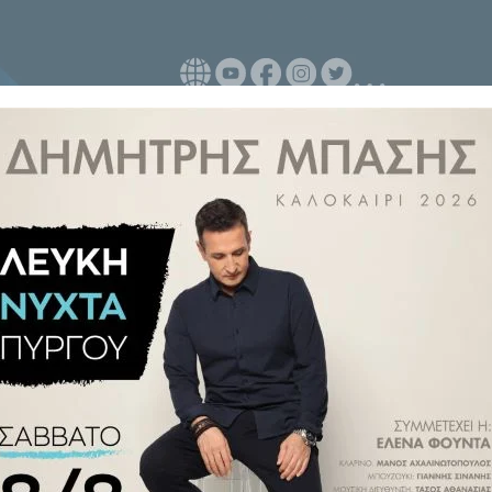
 ενδεχόμενο ο πρώην πρόεδρος
ι ή η πρώην καγκελάριος της
η σε πιθανές διαπραγματεύσεις
ησης των προσπαθειών για την