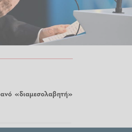
ιθανό «διαμεσολαβητή»