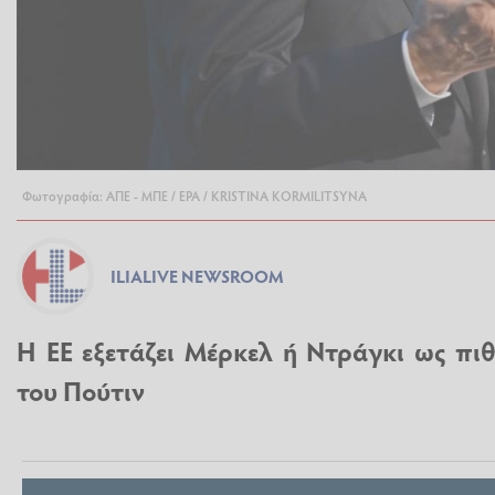
Φωτογραφία: ΑΠΕ - ΜΠΕ / EPA / KRISTINA KORMILITSYNA
ILIALIVE NEWSROOM
Η ΕΕ εξετάζει Μέρκελ ή Ντράγκι ως π
του Πούτιν