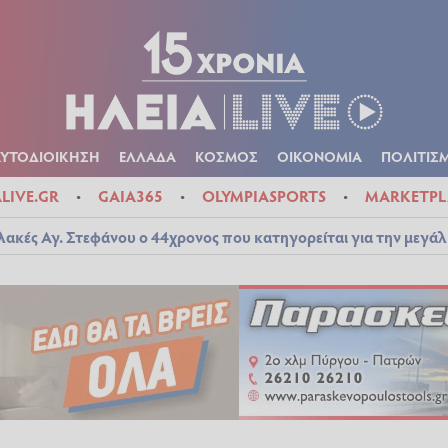
Α
ΠΟΛΙΤΙΚΑ
ΑΥΤΟΔΙΟΙΚΗΣΗ
ΕΛΛΑΔΑ
ΚΟΣΜΟΣ
ΟΙΚΟΝ
ΚΑΙΡΟΣ
ΑΥΤΟΔΙΟΙΚΗΣΗ
ΕΛΛΑΔΑ
ΚΟΣΜΟΣ
ΟΙΚΟΝΟΜΙΑ
ΠΟΛΙΤΙΣ
ALIVE.GR
GAIA365
OLYMPIASPORTS
MARKETPL
λακές Αγ. Στεφάνου ο 44χρονος που κατηγορείται για την μεγά