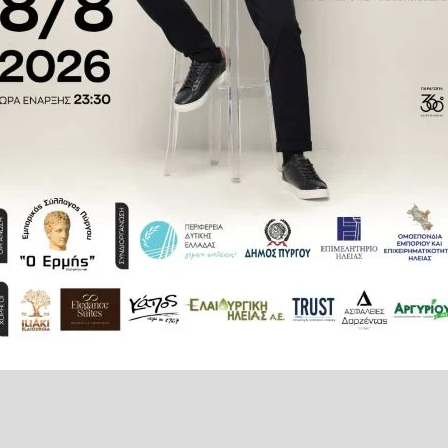
.
ους υπουργούς Εξωτερικών στη
α, σύμφωνα με δημοσίευμα των
πικεντρωμένη στη σύγκρουση στη
ίρους ότι δεν αντιτίθεται στο
με τον Πούτιν, πέρα από τις
ία των ΗΠΑ, όπως ανέφεραν τρεις