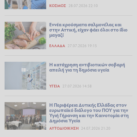
ΚΌΣΜΟΣ
28.07.2026 22:10
Εννέα κρούσματα σαλμονέλας και
στην Αττική, είχαν φάει όλοι στο ίδιο
μαγαζί
ΕΛΛΆΔΑ
27.07.2026 19:15
Η κατάχρηση αντιβιοτικών σοβαρή
απειλή για τη δημόσια υγεία
ΥΓΕΊΑ
27.07.2026 14:58
Η Περιφέρεια Δυτικής Ελλάδας στον
ευρωπαϊκό διάλογο του ΠΟΥ για την
Υγιή Γήρανση και την Καινοτομία στη
Δημόσια Υγεία
ΑΥΤΟΔΙΟΊΚΗΣΗ
24.07.2026 21:20