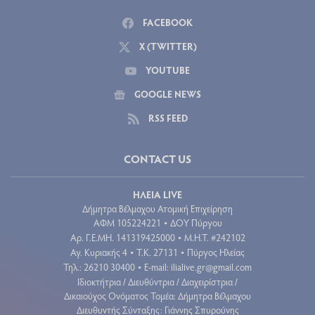
FACEBOOK
X (TWITTER)
YOUTUBE
GOOGLE NEWS
RSS FEED
CONTACT US
ΗΛΕΙΑ LIVE
Δήμητρα Βέλμαχου Ατομική Επιχείρηση
ΑΦΜ 105224221
ΔΟΥ Πύργου
•
Aρ. Γ.Ε.ΜΗ. 141319425000
Μ.Η.Τ. #242102
•
Αγ. Κυριακής 4
Τ.Κ. 27131
Πύργος Ηλείας
•
•
Τηλ.: 26210 30400
E-mail:
ilialive.gr@gmail.com
•
Ιδιοκτήτρια / Διευθύντρια / Διαχειρίστρια /
Δικαιούχος Ονόματος Τομέα: Δήμητρα Βέλμαχου
Διευθυντής Σύνταξης: Γιάννης Σπυρούνης