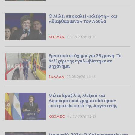
Ο Μιλέι αποκαλεί «κλέφτη» και
«διεφθαρμένο» τον Λούλα
ΚΌΣΜΟΣ
03.08.2026 14:10
Εργατικό ατύχημα για 25χρονη: Το
δεξί χέρι της εγκλωβίστηκε σε
μηχάνημα
ΕΛΛΆΔΑ
03.08.2026 11:46
Μιλέι: Βραζιλία, Μεξικό και
Δημοκρατικοί χρηματοδότησαν
εκστρατεία κατά της Αργεντινής
ΚΌΣΜΟΣ
27.07.2026 13:38
Μουντιάλ 2026: O Χάλαντ ταπείνωσε