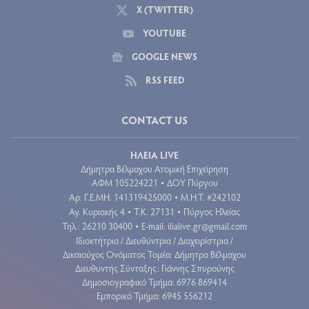
X (TWITTER)
YOUTUBE
GOOGLE NEWS
RSS FEED
CONTACT US
ΗΛΕΙΑ LIVE
Δήμητρα Βέλμαχου Ατομική Επιχείρηση
ΑΦΜ 105224221
ΔΟΥ Πύργου
•
Aρ. Γ.Ε.ΜΗ. 141319425000
Μ.Η.Τ. #242102
•
Αγ. Κυριακής 4
Τ.Κ. 27131
Πύργος Ηλείας
•
•
Τηλ.: 26210 30400
E-mail:
ilialive.gr@gmail.com
•
Ιδιοκτήτρια / Διευθύντρια / Διαχειρίστρια /
Δικαιούχος Ονόματος Τομέα: Δήμητρα Βέλμαχου
Διευθυντής Σύνταξης: Γιάννης Σπυρούνης
Δημοσιογραφικό Τμήμα: 6976 869414
Εμπορικό Τμήμα: 6945 556212