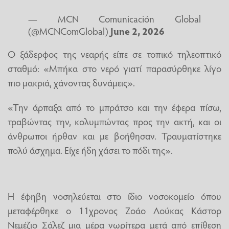
— MCN Comunicación Global
(@MCNComGlobal)
June 2, 2026
Ο ξάδερφος της νεαρής είπε σε τοπικό τηλεοπτικό
σταθμό: «Μπήκα στο νερό γιατί παρασύρθηκε λίγο
πιο μακριά, χάνοντας δυνάμεις».
«Την άρπαξα από το μπράτσο και την έφερα πίσω,
τραβώντας την, κολυμπώντας προς την ακτή, και οι
άνθρωποι ήρθαν και με βοήθησαν. Τραυματίστηκε
πολύ άσχημα. Είχε ήδη χάσει το πόδι της».
Η έφηβη νοσηλεύεται στο ίδιο νοσοκομείο όπου
μεταφέρθηκε ο 11χρονος Ζοάο Λούκας Κάστορ
Νεμέζιο Σάλεζ μια μέρα νωρίτερα μετά από επίθεση