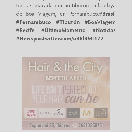
tras ser atacada por un tiburón en la playa
de Boa Viagem, en Pernambuco.
#Brasil
#Pernambuco
#Tiburón
#BoaViagem
#Recife
#ÚltimoMomento
#Noticias
#News
pic.twitter.com/uBBlBMI477