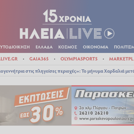
Α
ΠΟΛΙΤΙΚΑ
ΑΥΤΟΔΙΟΙΚΗΣΗ
ΕΛΛΑΔΑ
ΚΟΣΜΟΣ
ΟΙΚΟΝ
ΚΑΙΡΟΣ
ΑΥΤΟΔΙΟΙΚΗΣΗ
ΕΛΛΑΔΑ
ΚΟΣΜΟΣ
ΟΙΚΟΝΟΜΙΑ
ΠΟΛΙΤΙΣ
ALIVE.GR
GAIA365
OLYMPIASPORTS
MARKETPL
ογεννήτρια στις πληγείσες περιοχές»: Το μήνυμα Χαρδαλιά μετ