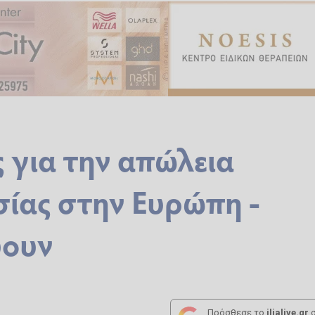
 για την απώλεια
σίας στην Ευρώπη -
ύουν
Πρόσθεσε το
ilialive.gr
σ