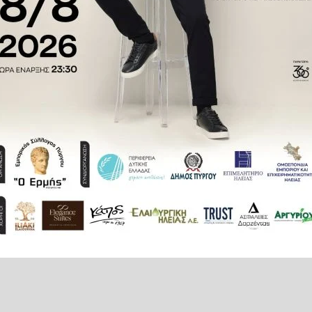
 να προειδοποιήσει η Ευρωπαϊκή
ριλαμβάνονται στο Εαρινό Πακέτο
ομικές και πολιτικές συστάσεις
ίο αναμένεται να παρουσιαστεί
νόμενη ανησυχία στις Βρυξέλλες
 αντιμετωπίζει το μπλοκ.
ί μόνο από την τεχνολογία, το
 στο POLITICO η Εκτελεστική
ότητες, Ροξάνα Μινζάτου. «Θα
απτύσσουν και τις ευκαιρίες που
ήρως στις οικονομίες και τις