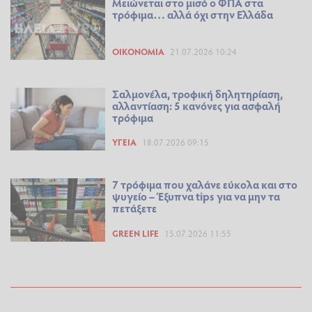
Μειώνεται στο μισό ο ΦΠΑ στα
τρόφιμα… αλλά όχι στην Ελλάδα
ΟΙΚΟΝΟΜΊΑ
21.07.2026 10:24
Σαλμονέλα, τροφική δηλητηρίαση,
αλλαντίαση: 5 κανόνες για ασφαλή
τρόφιμα
ΥΓΕΊΑ
18.07.2026 09:15
7 τρόφιμα που χαλάνε εύκολα και στο
ψυγείο – Έξυπνα tips για να μην τα
πετάξετε
GREEN LIFE
15.07.2026 11:55