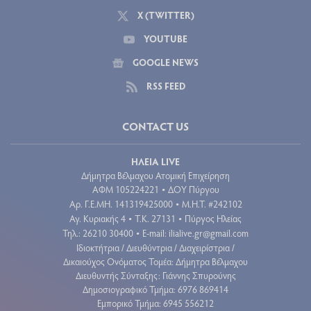
X (TWITTER)
YOUTUBE
GOOGLE NEWS
RSS FEED
CONTACT US
ΗΛΕΙΑ LIVE
Δήμητρα Βέλμαχου Ατομική Επιχείρηση
ΑΦΜ 105224221
ΔΟΥ Πύργου
•
Aρ. Γ.Ε.ΜΗ. 141319425000
Μ.Η.Τ. #242102
•
Αγ. Κυριακής 4
Τ.Κ. 27131
Πύργος Ηλείας
•
•
Τηλ.: 26210 30400
E-mail:
ilialive.gr@gmail.com
•
Ιδιοκτήτρια / Διευθύντρια / Διαχειρίστρια /
Δικαιούχος Ονόματος Τομέα: Δήμητρα Βέλμαχου
Διευθυντής Σύνταξης: Γιάννης Σπυρούνης
Δημοσιογραφικό Τμήμα: 6976 869414
Εμπορικό Τμήμα: 6945 556212