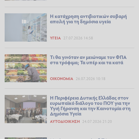
Η κατάχρηση αντιβιοτικών σοβαρή
απειλή για τη δημόσια υγεία
ΥΓΕΊΑ
27.07.2026 14:58
Tι θα γινόταν αν μειώναμε τον ΦΠΑ
στα τρόφιμα; Τα υπέρ και τα κατά
ΟΙΚΟΝΟΜΊΑ
26.07.2026 10:18
Η Περιφέρεια Δυτικής Ελλάδας στον
ευρωπαϊκό διάλογο του ΠΟΥ για την
Υγιή Γήρανση και την Καινοτομία στη
Δημόσια Υγεία
ΑΥΤΟΔΙΟΊΚΗΣΗ
24.07.2026 21:20