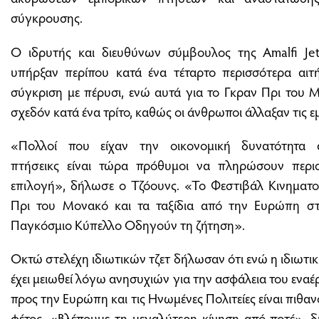
σύγκρουσης.
Ο ιδρυτής και διευθύνων σύμβουλος της Amalfi Jet
υπήρξαν περίπου κατά ένα τέταρτο περισσότερα αιτή
σύγκριση με πέρυσι, ενώ αυτά για το Γκραν Πρι του
σχεδόν κατά ένα τρίτο, καθώς οι άνθρωποι άλλαξαν τις ε
«Πολλοί που είχαν την οικονομική δυνατότητα 
πτήσεικς είναι τώρα πρόθυμοι να πληρώσουν περι
επιλογή», δήλωσε ο Τζόουνς. «Το Φεστιβάλ Κινηματ
Πρι του Μονακό και τα ταξίδια από την Ευρώπη στ
Παγκόσμιο Κύπελλο Οδηγούν τη ζήτηση».
Οκτώ στελέχη ιδιωτικών τζετ δήλωσαν ότι ενώ η ιδιωτι
έχει μειωθεί λόγω ανησυχιών για την ασφάλεια του εναέρ
προς την Ευρώπη και τις Ηνωμένες Πολιτείες είναι πιθαν
φέτος. «Βλέπουμε τη μεγαλύτερη κίνηση από ποτέ», δ