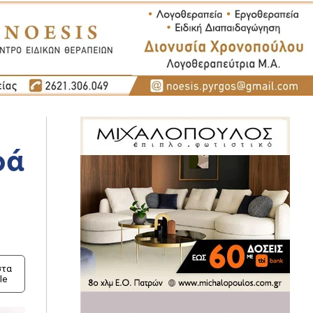
ρά
τα
le