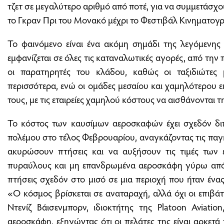
τζετ σε μεγαλύτερο αριθμό από ποτέ, για να συμμετάσχ
το Γκραν Πρι του Μονακό μέχρι το Φεστιβάλ Κινηματο
Το φαινόμενο είναι ένα ακόμη σημάδι της λεγόμενης
εμφανίζεται σε όλες τις καταναλωτικές αγορές, από την 
οι παρατηρητές του κλάδου, καθώς οι ταξιδιώτες
περισσότερα, ενώ οι ομάδες μεσαίου και χαμηλότερου 
τους, με τις εταιρείες χαμηλού κόστους να αισθάνονται τ
Το κόστος των καυσίμων αεροσκαφών έχει σχεδόν διπ
πολέμου στο τέλος Φεβρουαρίου, αναγκάζοντας τις παγκ
ακυρώσουν πτήσεις και να αυξήσουν τις τιμές των ει
πυραύλους και μη επανδρωμένα αεροσκάφη γύρω από 
πτήσεις σχεδόν στο μισό σε μια περιοχή που ήταν έν
«Ο κόσμος βρίσκεται σε αναταραχή, αλλά όχι οι επιβά
Ντενίζ Βάισενμπορν, ιδιοκτήτης της Platoon Aviatio
αεροσκάφη, εξηγώντας ότι οι πελάτες της είναι αρκετ