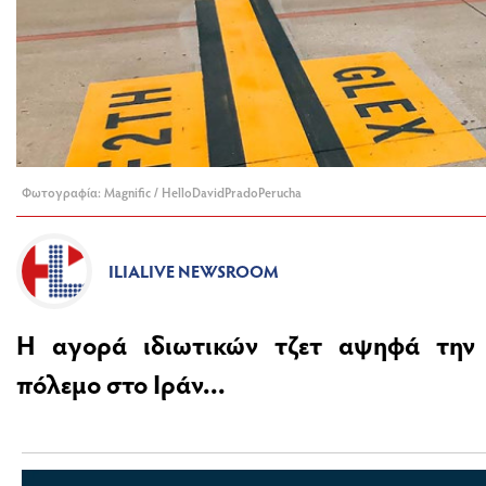
Φωτογραφία: Magnific / HelloDavidPradoPerucha
ILIALIVE NEWSROOM
Η αγορά ιδιωτικών τζετ αψηφά την 
πόλεμο στο Ιράν...