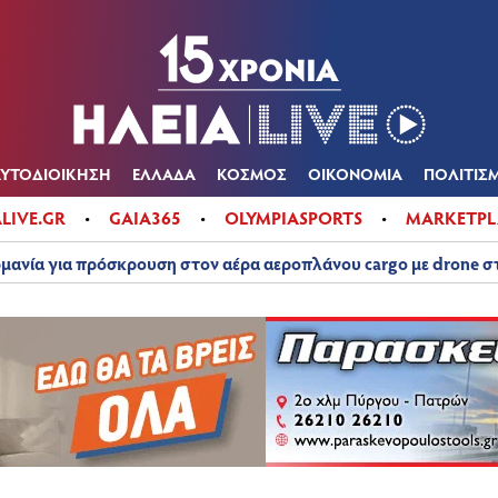
Α
ΠΟΛΙΤΙΚΑ
ΑΥΤΟΔΙΟΙΚΗΣΗ
ΕΛΛΑΔΑ
ΚΟΣΜΟΣ
ΟΙΚΟΝ
ΚΑΙΡΟΣ
ΑΥΤΟΔΙΟΙΚΗΣΗ
ΕΛΛΑΔΑ
ΚΟΣΜΟΣ
ΟΙΚΟΝΟΜΙΑ
ΠΟΛΙΤΙΣ
ALIVE.GR
GAIA365
OLYMPIASPORTS
MARKETPL
μανία για πρόσκρουση στον αέρα αεροπλάνου cargo με drone 