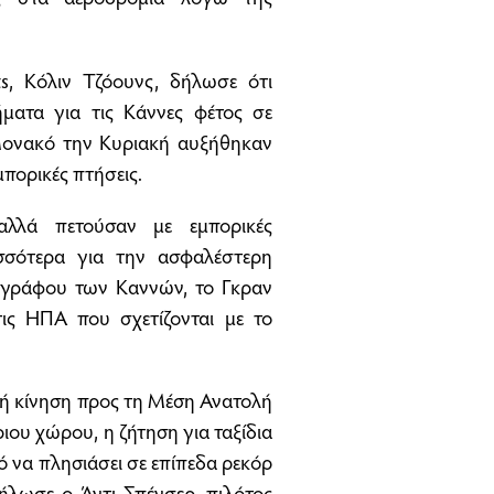
s, Κόλιν Τζόουνς, δήλωσε ότι
ματα για τις Κάννες φέτος σε
 Μονακό την Κυριακή αυξήθηκαν
μπορικές πτήσεις.
αλλά πετούσαν με εμπορικές
σσότερα για την ασφαλέστερη
ογράφου των Καννών, το Γκραν
ις ΗΠΑ που σχετίζονται με το
κή κίνηση προς τη Μέση Ανατολή
ιου χώρου, η ζήτηση για ταξίδια
ό να πλησιάσει σε επίπεδα ρεκόρ
ήλωσε ο Άντι Σπένσερ, πιλότος