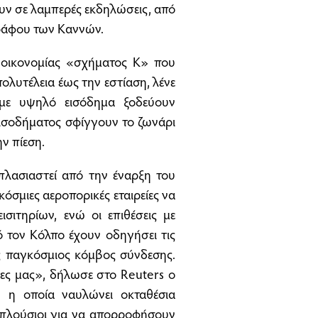
ουν σε λαμπερές εκδηλώσεις, από
γράφου των Καννών.
 οικονομίας «σχήματος Κ» που
πολυτέλεια έως την εστίαση, λένε
 με υψηλό εισόδημα ξοδεύουν
εισοδήματος σφίγγουν το ζωνάρι
ην πίεση.
λασιαστεί από την έναρξη του
όσμιες αεροπορικές εταιρείες να
σιτηρίων, ενώ οι επιθέσεις με
τον Κόλπο έχουν οδηγήσει τις
ας παγκόσμιος κόμβος σύνδεσης.
τες μας», δήλωσε στο Reuters ο
n, η οποία ναυλώνει οκταθέσια
ά πλούσιοι για να απορροφήσουν