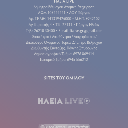
ΗΛΕΙΑ LIVE
Δήμητρα Βέλμαχου Ατομική Επιχείρηση
ΑΦΜ 105224221
ΔΟΥ Πύργου
•
Aρ. Γ.Ε.ΜΗ. 141319425000
Μ.Η.Τ. #242102
•
Αγ. Κυριακής 4
Τ.Κ. 27131
Πύργος Ηλείας
•
•
Τηλ.: 26210 30400
E-mail:
ilialive.gr@gmail.com
•
Ιδιοκτήτρια / Διευθύντρια / Διαχειρίστρια /
Δικαιούχος Ονόματος Τομέα: Δήμητρα Βέλμαχου
Διευθυντής Σύνταξης: Γιάννης Σπυρούνης
Δημοσιογραφικό Τμήμα: 6976 869414
Εμπορικό Τμήμα: 6945 556212
SITES ΤΟΥ ΟΜΙΛΟΥ