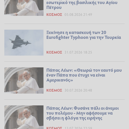
εσωτερικό της βασιλικής του Αγίου
Πέτρου
ΚΌΣΜΟΣ
05.08.2026 21:49
Ξεκίνησε η κατασκευή των 20
Eurofighter Typhoon για την Τουρκία
ΚΌΣΜΟΣ
31.07.2026 18:25
Πάπας Λέων: «Θεωρώ τον εαυτό μου
έναν Πάπα που έτυχε να είναι
Αμερικανός»
ΚΌΣΜΟΣ
30.07.2026 20:48
Πάπας Λέων: Φυσάνε πάλι οι άνεμοι
του πολέμου - Μην αφήσουμε να
σβήσει η φλόγα της ειρήνης
ΚΌΣΜΟΣ
13.07.2026 22:59