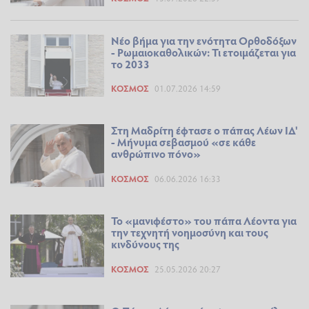
Νέο βήμα για την ενότητα Ορθοδόξων
- Ρωμαιοκαθολικών: Τι ετοιμάζεται για
το 2033
ΚΌΣΜΟΣ
01.07.2026 14:59
Στη Μαδρίτη έφτασε ο πάπας Λέων ΙΔ'
- Μήνυμα σεβασμού «σε κάθε
ανθρώπινο πόνο»
ΚΌΣΜΟΣ
06.06.2026 16:33
Το «μανιφέστο» του πάπα Λέοντα για
την τεχνητή νοημοσύνη και τους
κινδύνους της
ΚΌΣΜΟΣ
25.05.2026 20:27