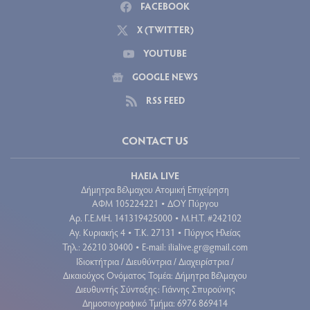
FACEBOOK
X (TWITTER)
YOUTUBE
GOOGLE NEWS
RSS FEED
CONTACT US
ΗΛΕΙΑ LIVE
Δήμητρα Βέλμαχου Ατομική Επιχείρηση
ΑΦΜ 105224221
ΔΟΥ Πύργου
•
Aρ. Γ.Ε.ΜΗ. 141319425000
Μ.Η.Τ. #242102
•
Αγ. Κυριακής 4
Τ.Κ. 27131
Πύργος Ηλείας
•
•
Τηλ.: 26210 30400
E-mail:
ilialive.gr@gmail.com
•
Ιδιοκτήτρια / Διευθύντρια / Διαχειρίστρια /
Δικαιούχος Ονόματος Τομέα: Δήμητρα Βέλμαχου
Διευθυντής Σύνταξης: Γιάννης Σπυρούνης
Δημοσιογραφικό Τμήμα: 6976 869414