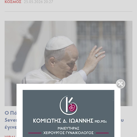
ΚΌΣΜΟΣ
25.05.2026 20:27
O Πάπας Λέων υπέκυψε στην τρέλα του «Six
Seven», το βίντεο με τα παιδιά στο Βατικανό που
έγινε viral