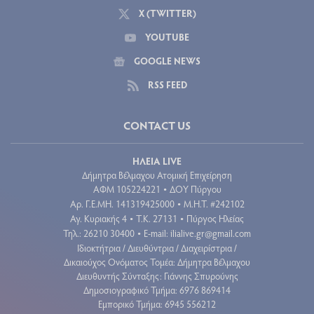
X (TWITTER)
YOUTUBE
GOOGLE NEWS
RSS FEED
CONTACT US
ΗΛΕΙΑ LIVE
Δήμητρα Βέλμαχου Ατομική Επιχείρηση
ΑΦΜ 105224221
ΔΟΥ Πύργου
•
Aρ. Γ.Ε.ΜΗ. 141319425000
Μ.Η.Τ. #242102
•
Αγ. Κυριακής 4
Τ.Κ. 27131
Πύργος Ηλείας
•
•
Τηλ.: 26210 30400
E-mail:
ilialive.gr@gmail.com
•
Ιδιοκτήτρια / Διευθύντρια / Διαχειρίστρια /
Δικαιούχος Ονόματος Τομέα: Δήμητρα Βέλμαχου
Διευθυντής Σύνταξης: Γιάννης Σπυρούνης
Δημοσιογραφικό Τμήμα: 6976 869414
Εμπορικό Τμήμα: 6945 556212