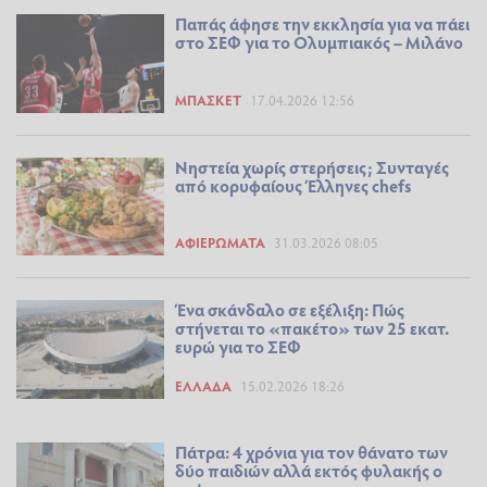
Παπάς άφησε την εκκλησία για να πάει
στο ΣΕΦ για το Ολυμπιακός – Μιλάνο
ΜΠΆΣΚΕΤ
17.04.2026 12:56
Νηστεία χωρίς στερήσεις; Συνταγές
από κορυφαίους Έλληνες chefs
ΑΦΙΕΡΏΜΑΤΑ
31.03.2026 08:05
Ένα σκάνδαλο σε εξέλιξη: Πώς
στήνεται το «πακέτο» των 25 εκατ.
ευρώ για το ΣΕΦ
ΕΛΛΆΔΑ
15.02.2026 18:26
Πάτρα: 4 χρόνια για τον θάνατο των
δύο παιδιών αλλά εκτός φυλακής ο