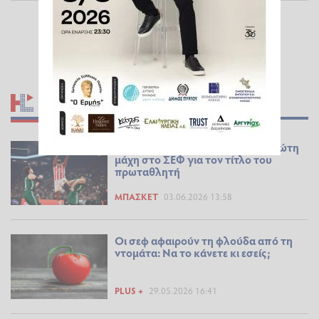
ΣΧΕΤΙΚΆ ΆΡΘΡΑ
Ολυμπιακός - Παναθηναϊκός: Πρώτη
μάχη στο ΣΕΦ για τον τίτλο του
πρωταθλητή
ΜΠΆΣΚΕΤ
03.06.2026 13:58
Οι σεφ αφαιρούν τη φλούδα από τη
ντομάτα: Να το κάνετε κι εσείς;
PLUS +
29.05.2026 16:41