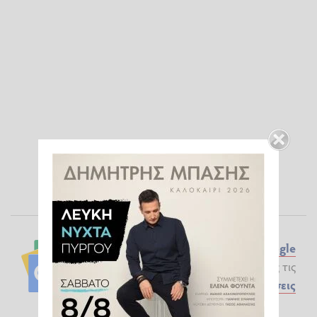
Ακολουθήστε το ilialive.gr στο
Google
News
και μάθετε πρώτοι όλες τις
Ειδήσεις