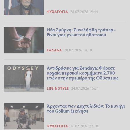
ΨΥΧΑΓΩΓΊΑ
28.07.2026 19:44
Νέα Σμύρνη: Συνελήφθη τράπερ -
Είναι γιος γνωστού ηθοποιού
ΕΛΛΆΔΑ
28.07.2026 14:10
Αντιδράσεις για Zendaya: Φόρεσε
αρχαία περσικά κοσμήματα 2.700
ετών στην πρεμιέρα της Οδύσσειας
LIFE & STYLE
24.07.2026 15:31
Άρχοντας των Δαχτυλιδιών: Το κυνήγι
του Gollum ξεκίνησε
ΨΥΧΑΓΩΓΊΑ
16.07.2026 22:10