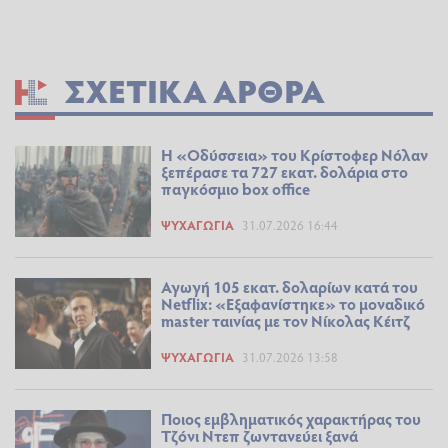
ΣΧΕΤΙΚΆ ΆΡΘΡΑ
Η «Οδύσσεια» του Κρίστοφερ Νόλαν
ξεπέρασε τα 727 εκατ. δολάρια στο
παγκόσμιο box office
ΨΥΧΑΓΩΓΊΑ
31.07.2026 16:44
Αγωγή 105 εκατ. δολαρίων κατά του
Netflix: «Εξαφανίστηκε» το μοναδικό
master ταινίας με τον Νίκολας Κέιτζ
ΨΥΧΑΓΩΓΊΑ
31.07.2026 13:58
Ποιος εμβληματικός χαρακτήρας του
Τζόνι Ντεπ ζωντανεύει ξανά