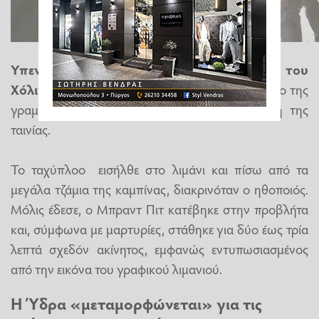
Υπενθυμίζεται ότι ο αστέρας του
Χόλιγουντ
έφτασε χθες στην Ύδρα με ταχύπλοο της
γραμμής το οποίο είχε ναυλώσει η παραγωγή της
ταινίας.
Το ταχύπλοο εισήλθε στο λιμάνι και πίσω από τα
μεγάλα τζάμια της καμπίνας, διακρινόταν ο ηθοποιός.
Μόλις έδεσε, ο Μπραντ Πιτ κατέβηκε στην προβλήτα
και, σύμφωνα με μαρτυρίες, στάθηκε για δύο έως τρία
λεπτά σχεδόν ακίνητος, εμφανώς εντυπωσιασμένος
από την εικόνα του γραφικού λιμανιού.
Η Ύδρα «μεταμορφώνεται» για τις