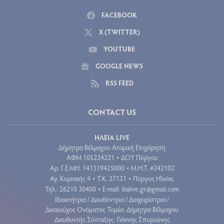
FACEBOOK
X (TWITTER)
YOUTUBE
GOOGLE NEWS
RSS FEED
CONTACT US
ΗΛΕΙΑ LIVE
Δήμητρα Βέλμαχου Ατομική Επιχείρηση
ΑΦΜ 105224221
ΔΟΥ Πύργου
•
Aρ. Γ.Ε.ΜΗ. 141319425000
Μ.Η.Τ. #242102
•
Αγ. Κυριακής 4
Τ.Κ. 27131
Πύργος Ηλείας
•
•
Τηλ.: 26210 30400
E-mail:
ilialive.gr@gmail.com
•
Ιδιοκτήτρια / Διευθύντρια / Διαχειρίστρια /
Δικαιούχος Ονόματος Τομέα: Δήμητρα Βέλμαχου
Διευθυντής Σύνταξης: Γιάννης Σπυρούνης