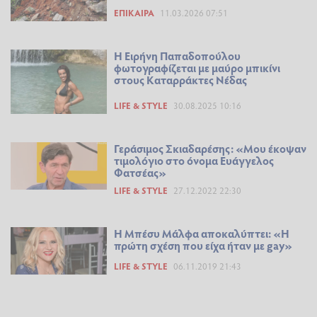
ΕΠΊΚΑΙΡΑ
11.03.2026 07:51
Η Ειρήνη Παπαδοπούλου
φωτογραφίζεται με μαύρο μπικίνι
στους Καταρράκτες Νέδας
LIFE & STYLE
30.08.2025 10:16
Γεράσιμος Σκιαδαρέσης: «Μου έκοψαν
τιμολόγιο στο όνομα Ευάγγελος
Φατσέας»
LIFE & STYLE
27.12.2022 22:30
Η Μπέσυ Μάλφα αποκαλύπτει: «Η
πρώτη σχέση που είχα ήταν με gay»
LIFE & STYLE
06.11.2019 21:43