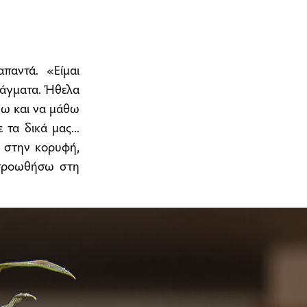
παντά. «Είμαι
ράγματα. Ήθελα
δω και να μάθω
 τα δικά μας...
ι στην κορυφή,
 προωθήσω στη