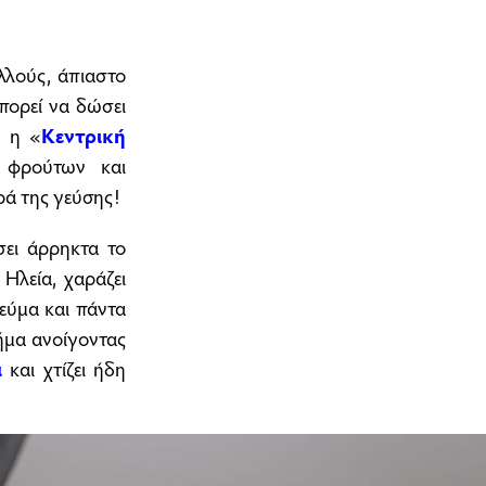
ολλούς, άπιαστο
πορεί να δώσει
, η «
Κεντρική
 φρούτων και
ρά της γεύσης!
σει άρρηκτα το
Ηλεία, χαράζει
εύμα και πάντα
ήμα ανοίγοντας
α
και χτίζει ήδη