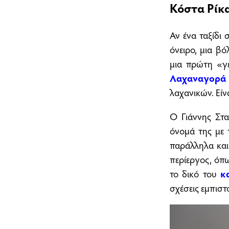
Κόστα Ρίκ
Αν ένα ταξίδι 
όνειρο, μια β
μια πρώτη «γε
Λαχαναγορά
λαχανικών. Είν
Ο Γιάννης Στα
όνομά της με 
παράλληλα και
περίεργος, όπ
το δικό του
κ
σχέσεις εμπιστ