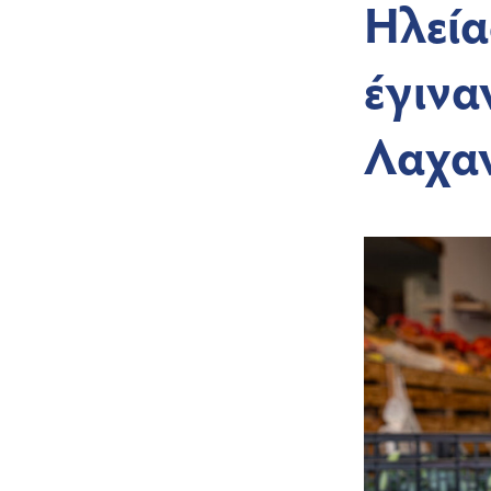
Ηλεία
έγινα
Λαχα