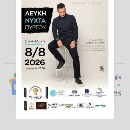
Ακολουθήστε το ilialive.gr στο
Google
News
και μάθετε πρώτοι όλες τις
Ειδήσεις