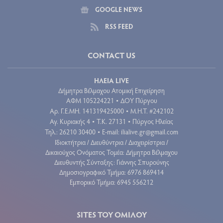
GOOGLE NEWS
RSS FEED
CONTACT US
ΗΛΕΙΑ LIVE
Δήμητρα Βέλμαχου Ατομική Επιχείρηση
ΑΦΜ 105224221
ΔΟΥ Πύργου
•
Aρ. Γ.Ε.ΜΗ. 141319425000
Μ.Η.Τ. #242102
•
Αγ. Κυριακής 4
Τ.Κ. 27131
Πύργος Ηλείας
•
•
Τηλ.: 26210 30400
E-mail:
ilialive.gr@gmail.com
•
Ιδιοκτήτρια / Διευθύντρια / Διαχειρίστρια /
Δικαιούχος Ονόματος Τομέα: Δήμητρα Βέλμαχου
Διευθυντής Σύνταξης: Γιάννης Σπυρούνης
Δημοσιογραφικό Τμήμα: 6976 869414
Εμπορικό Τμήμα: 6945 556212
SITES ΤΟΥ ΟΜΙΛΟΥ