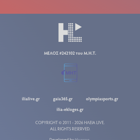
ΜΕΛΟΣ #242102 του Μ.Η.Τ.
ilialive.gr
gaia365.gr
olympiasports.gr
ilia-ekloges.gr
COPYRIGHT © 2011 - 2026 ΗΛΕΙΑ LIVE.
ALL RIGHTS RESERVED.
Developed by
Nuevvo
.