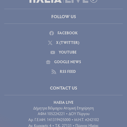
FOLLOW US
FACEBOOK
X (TWITTER)
YOUTUBE
GOOGLE NEWS
RSS FEED
CONTACT US
ΗΛΕΙΑ LIVE
Δήμητρα Βέλμαχου Ατομική Επιχείρηση
ΑΦΜ 105224221
ΔΟΥ Πύργου
•
Aρ. Γ.Ε.ΜΗ. 141319425000
Μ.Η.Τ. #242102
•
Αγ. Κυριακής 4
Τ.Κ. 27131
Πύργος Ηλείας
•
•