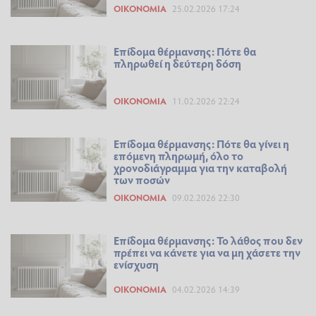
ΟΙΚΟΝΟΜΊΑ
25.02.2026 17:24
Επίδομα θέρμανσης: Πότε θα
πληρωθεί η δεύτερη δόση
ΟΙΚΟΝΟΜΊΑ
11.02.2026 22:24
Επίδομα θέρμανσης: Πότε θα γίνει η
επόμενη πληρωμή, όλο το
χρονοδιάγραμμα για την καταβολή
των ποσών
ΟΙΚΟΝΟΜΊΑ
09.02.2026 22:30
Επίδομα θέρμανσης: Το λάθος που δεν
πρέπει να κάνετε για να μη χάσετε την
ενίσχυση
ΟΙΚΟΝΟΜΊΑ
04.02.2026 14:39