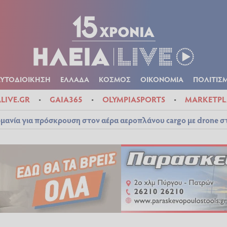
Α
ΠΟΛΙΤΙΚΑ
ΑΥΤΟΔΙΟΙΚΗΣΗ
ΕΛΛΑΔΑ
ΚΟΣΜΟΣ
ΟΙΚΟΝ
ΚΑΙΡΟΣ
ΑΥΤΟΔΙΟΙΚΗΣΗ
ΕΛΛΑΔΑ
ΚΟΣΜΟΣ
ΟΙΚΟΝΟΜΙΑ
ΠΟΛΙΤΙΣ
ALIVE.GR
GAIA365
OLYMPIASPORTS
MARKETPL
μανία για πρόσκρουση στον αέρα αεροπλάνου cargo με drone 