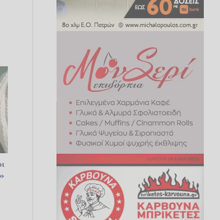
οι
ο»