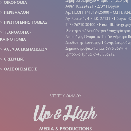
Δήμητρα Βέλμαχου Ατομική Επιχείρηση
ΟΙΚΟΝΟΜΙΑ
ΑΦΜ 105224221
ΔΟΥ Πύργου
•
ΠΕΡΙΒΑΛΛΟΝ
Aρ. Γ.Ε.ΜΗ. 141319425000
Μ.Η.Τ. #24
•
Αγ. Κυριακής 4
Τ.Κ. 27131
Πύργος Ηλ
•
•
ΠΡΩΤΟΓΕΝΗΣ ΤΟΜΕΑΣ
Τηλ.: 26210 30400
E-mail:
ilialive.gr@
•
Ιδιοκτήτρια / Διευθύντρια / Διαχειρίστρια 
ΤΕΧΝΟΛΟΓΙΑ -
Δικαιούχος Ονόματος Τομέα: Δήμητρα Β
ΚΑΙΝΟΤΟΜΙΑ
Διευθυντής Σύνταξης: Γιάννης Σπυρούν
Δημοσιογραφικό Τμήμα: 6976 869414
AGENDA ΕΚΔΗΛΩΣΕΩΝ
Εμπορικό Τμήμα: 6945 556212
GREEN LIFE
ΟΛΕΣ ΟΙ ΕΙΔΗΣΕΙΣ
SITE ΤΟΥ ΟΜΙΛΟΥ