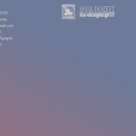
2102
είας
gmail.com
/
έλμαχου
ης