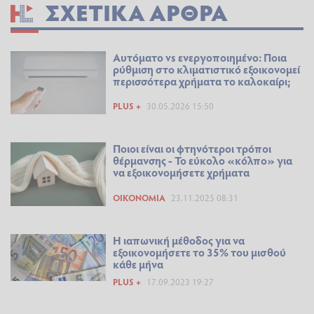
ΣΧΕΤΙΚΆ ΆΡΘΡΑ
Αυτόματο vs ενεργοποιημένο: Ποια
ρύθμιση στο κλιματιστικό εξοικονομεί
περισσότερα χρήματα το καλοκαίρι;
PLUS +
30.05.2026 15:50
Ποιοι είναι οι φτηνότεροι τρόποι
θέρμανσης - Το εύκολο «κόλπο» για
να εξοικονομήσετε χρήματα
ΟΙΚΟΝΟΜΊΑ
23.11.2025 08:31
H ιαπωνική μέθοδος για να
εξοικονομήσετε το 35% του μισθού
κάθε μήνα
PLUS +
17.09.2023 19:27