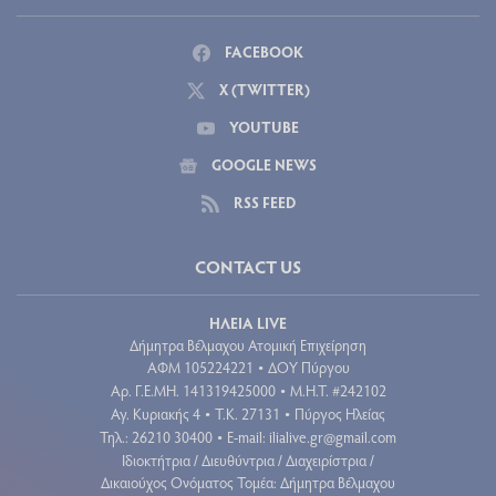
FACEBOOK
X (TWITTER)
YOUTUBE
GOOGLE NEWS
RSS FEED
CONTACT US
ΗΛΕΙΑ LIVE
Δήμητρα Βέλμαχου Ατομική Επιχείρηση
ΑΦΜ 105224221
ΔΟΥ Πύργου
•
Aρ. Γ.Ε.ΜΗ. 141319425000
Μ.Η.Τ. #242102
•
Αγ. Κυριακής 4
Τ.Κ. 27131
Πύργος Ηλείας
•
•
Τηλ.: 26210 30400
E-mail:
ilialive.gr@gmail.com
•
Ιδιοκτήτρια / Διευθύντρια / Διαχειρίστρια /
Δικαιούχος Ονόματος Τομέα: Δήμητρα Βέλμαχου